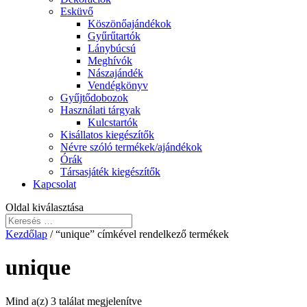
Esküvő
Köszönőajándékok
Gyűrűtartók
Lánybúcsú
Meghívók
Nászajándék
Vendégkönyv
Gyűjtődobozok
Használati tárgyak
Kulcstartók
Kisállatos kiegészítők
Névre szóló termékek/ajándékok
Órák
Társasjáték kiegészítők
Kapcsolat
Oldal kiválasztása
Kezdőlap
/ “unique” címkével rendelkező termékek
unique
Mind a(z) 3 találat megjelenítve