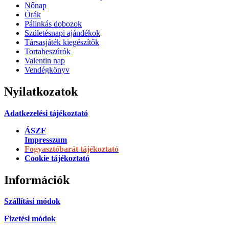
Nőnap
Órák
Pálinkás dobozok
Születésnapi ajándékok
Társasjáték kiegészítők
Tortabeszúrók
Valentin nap
Vendégkönyv
Nyilatkozatok
Adatkezelési tájékoztató
ÁSZF
Impresszum
Fogyasztóbarát tájékoztató
Cookie tájékoztató
Információk
Szállítási módok
Fizetési módok