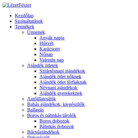
Kezdőlap
Szolgáltatások
Termékek
Ünnepek
Anyák napja
Húsvét
Karácsony
Nőnap
Valentin nap
Ajándék ötletek
Születésnapi ajándékok
Ajándék ötlet nőknek
Ajándék ötlet férfiaknak
Névnapi ajándékok
Ajándék gyerekeknek
Autóillatosítók
Babás ajándékok, kiegészítők
Ballagás
Boros és pálinkás tárolók
Boros dobozok
Pálinkás dobozok
Búcsúajándékok
Dekorációk