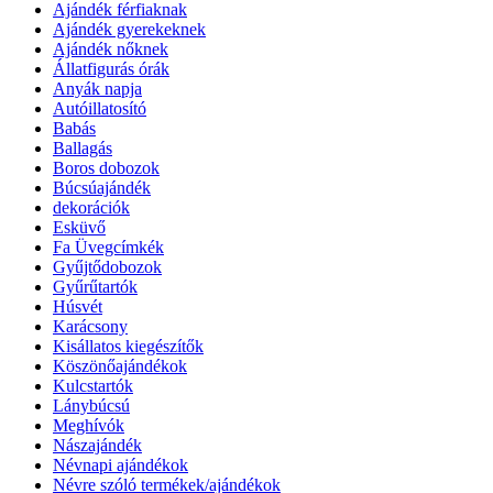
Ajándék férfiaknak
Ajándék gyerekeknek
Ajándék nőknek
Állatfigurás órák
Anyák napja
Autóillatosító
Babás
Ballagás
Boros dobozok
Búcsúajándék
dekorációk
Esküvő
Fa Üvegcímkék
Gyűjtődobozok
Gyűrűtartók
Húsvét
Karácsony
Kisállatos kiegészítők
Köszönőajándékok
Kulcstartók
Lánybúcsú
Meghívók
Nászajándék
Névnapi ajándékok
Névre szóló termékek/ajándékok