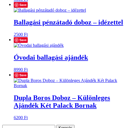
Save
Ballagási pénzátadó doboz – idézettel
2500
Ft
Save
Óvodai ballagási ajándék
8990
Ft
Save
Dupla Boros Doboz – Különleges
Ajándék Két Palack Bornak
6200
Ft
Keresés