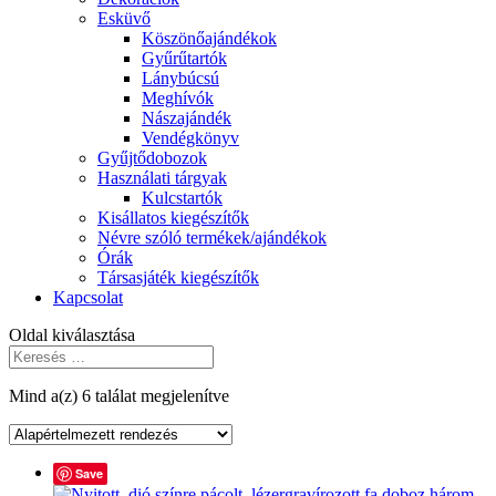
Esküvő
Köszönőajándékok
Gyűrűtartók
Lánybúcsú
Meghívók
Nászajándék
Vendégkönyv
Gyűjtődobozok
Használati tárgyak
Kulcstartók
Kisállatos kiegészítők
Névre szóló termékek/ajándékok
Órák
Társasjáték kiegészítők
Kapcsolat
Oldal kiválasztása
Mind a(z) 6 találat megjelenítve
Save