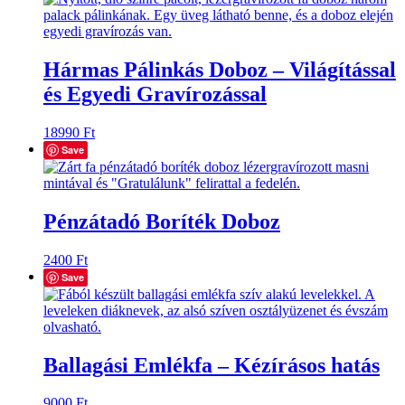
Hármas Pálinkás Doboz – Világítással
és Egyedi Gravírozással
18990
Ft
Save
Pénzátadó Boríték Doboz
2400
Ft
Save
Ballagási Emlékfa – Kézírásos hatás
9000
Ft