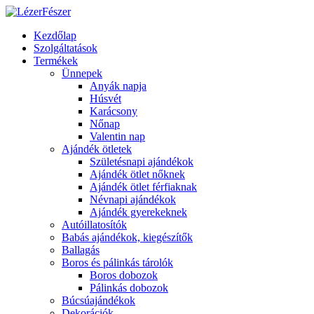
Kezdőlap
Szolgáltatások
Termékek
Ünnepek
Anyák napja
Húsvét
Karácsony
Nőnap
Valentin nap
Ajándék ötletek
Születésnapi ajándékok
Ajándék ötlet nőknek
Ajándék ötlet férfiaknak
Névnapi ajándékok
Ajándék gyerekeknek
Autóillatosítók
Babás ajándékok, kiegészítők
Ballagás
Boros és pálinkás tárolók
Boros dobozok
Pálinkás dobozok
Búcsúajándékok
Dekorációk