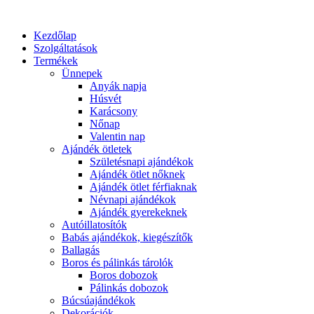
Kezdőlap
Szolgáltatások
Termékek
Ünnepek
Anyák napja
Húsvét
Karácsony
Nőnap
Valentin nap
Ajándék ötletek
Születésnapi ajándékok
Ajándék ötlet nőknek
Ajándék ötlet férfiaknak
Névnapi ajándékok
Ajándék gyerekeknek
Autóillatosítók
Babás ajándékok, kiegészítők
Ballagás
Boros és pálinkás tárolók
Boros dobozok
Pálinkás dobozok
Búcsúajándékok
Dekorációk