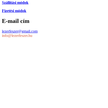
Szállítási módok
Fizetési módok
E-mail cím
lezerfeszer@gmail.com
info@lezerfeszer.hu
Telefon
+36-20/ 807-3325
Követés
Követés
Követés
>