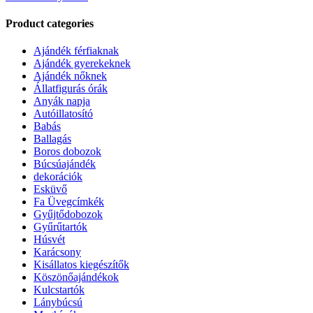
Product categories
Ajándék férfiaknak
Ajándék gyerekeknek
Ajándék nőknek
Állatfigurás órák
Anyák napja
Autóillatosító
Babás
Ballagás
Boros dobozok
Búcsúajándék
dekorációk
Esküvő
Fa Üvegcímkék
Gyűjtődobozok
Gyűrűtartók
Húsvét
Karácsony
Kisállatos kiegészítők
Köszönőajándékok
Kulcstartók
Lánybúcsú