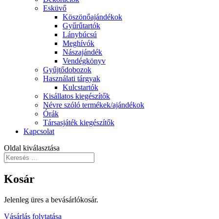
Esküvő
Köszönőajándékok
Gyűrűtartók
Lánybúcsú
Meghívók
Nászajándék
Vendégkönyv
Gyűjtődobozok
Használati tárgyak
Kulcstartók
Kisállatos kiegészítők
Névre szóló termékek/ajándékok
Órák
Társasjáték kiegészítők
Kapcsolat
Oldal kiválasztása
Kosár
Jelenleg üres a bevásárlókosár.
Vásárlás folytatása