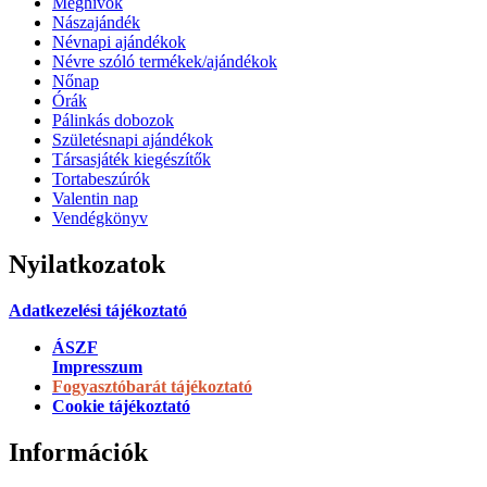
Meghívók
Nászajándék
Névnapi ajándékok
Névre szóló termékek/ajándékok
Nőnap
Órák
Pálinkás dobozok
Születésnapi ajándékok
Társasjáték kiegészítők
Tortabeszúrók
Valentin nap
Vendégkönyv
Nyilatkozatok
Adatkezelési tájékoztató
ÁSZF
Impresszum
Fogyasztóbarát tájékoztató
Cookie tájékoztató
Információk