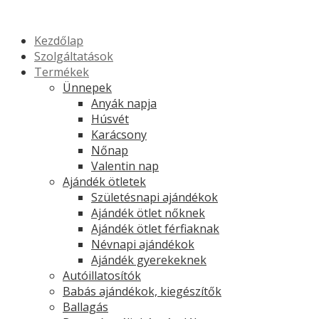
Kezdőlap
Szolgáltatások
Termékek
Ünnepek
Anyák napja
Húsvét
Karácsony
Nőnap
Valentin nap
Ajándék ötletek
Születésnapi ajándékok
Ajándék ötlet nőknek
Ajándék ötlet férfiaknak
Névnapi ajándékok
Ajándék gyerekeknek
Autóillatosítók
Babás ajándékok, kiegészítők
Ballagás