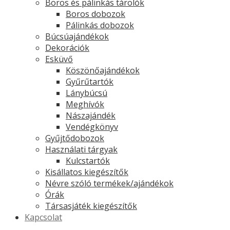
Boros és pálinkás tárolók
Boros dobozok
Pálinkás dobozok
Búcsúajándékok
Dekorációk
Esküvő
Köszönőajándékok
Gyűrűtartók
Lánybúcsú
Meghívók
Nászajándék
Vendégkönyv
Gyűjtődobozok
Használati tárgyak
Kulcstartók
Kisállatos kiegészítők
Névre szóló termékek/ajándékok
Órák
Társasjáték kiegészítők
Kapcsolat