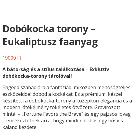
Dobókocka torony –
Eukaliptusz faanyag
19000
Ft
A bátorság és a stílus találkozása – Exkluzív
dobókocka-torony tárolóval!
Engedd szabadjára a fantáziád, miközben méltóságteljes
eszközeiddel dobod a kockákat! Ez a prémium, kézzel
készített fa dobókocka-torony a középkori elegancia és a
modern játékélmény tökéletes ötvözete. Gravírozott
mintái – „Fortune Favors the Brave” és egy pajzsos lovag
– emlékeztetnek arra, hogy minden dobás egy hősies
kaland kezdete.