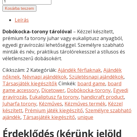
Dobókocka
torony
Kosárba teszem
-
Leírás
Eukaliptusz
faanyag
Dobókocka-torony tárolóval
– Kézzel készített,
mennyiség
prémium fa torony juhar vagy eukaliptusz anyagból,
egyedi gravírozási lehetőséggel. Személyre szabható
minták és név, praktikus tárolórekesszel a stílusos és
véletlenszerű dobásokért.
Cikkszám:
2
Kategóriák:
Ajándék férfiaknak
,
Ajándék
nőknek
,
Névnapi ajándékok
,
Születésnapi ajándékok
,
Társasjáték kiegészítők
Címkék:
board game
,
board
game accessory
,
Dicetower
,
Dobókocka-torony
,
Egyedi
gravírozás
,
Eukaliptusz fa torony
,
handicraft product
,
Juharfa torony
,
Kézműves
,
Kézműves termék
,
Kézzel
készített
,
Prémium játék kiegészítő
,
Személyre szabható
ajándék
,
Társasjáték kiegészítő
,
unique
Érdeklődés (kérünk jelöld