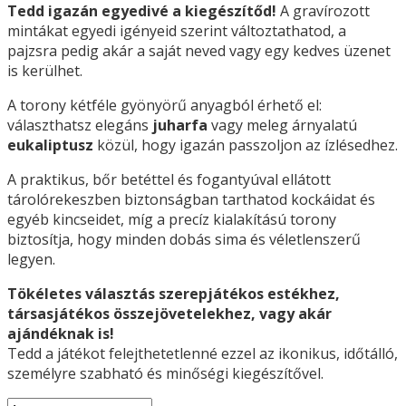
Tedd igazán egyedivé a kiegészítőd!
A gravírozott
mintákat egyedi igényeid szerint változtathatod, a
pajzsra pedig akár a saját neved vagy egy kedves üzenet
is kerülhet.
A torony kétféle gyönyörű anyagból érhető el:
választhatsz elegáns
juharfa
vagy meleg árnyalatú
eukaliptusz
közül, hogy igazán passzoljon az ízlésedhez.
A praktikus, bőr betéttel és fogantyúval ellátott
tárolórekeszben biztonságban tarthatod kockáidat és
egyéb kincseidet, míg a precíz kialakítású torony
biztosítja, hogy minden dobás sima és véletlenszerű
legyen.
Tökéletes választás szerepjátékos estékhez,
társasjátékos összejövetelekhez, vagy akár
ajándéknak is!
Tedd a játékot felejthetetlenné ezzel az ikonikus, időtálló,
személyre szabható és minőségi kiegészítővel.