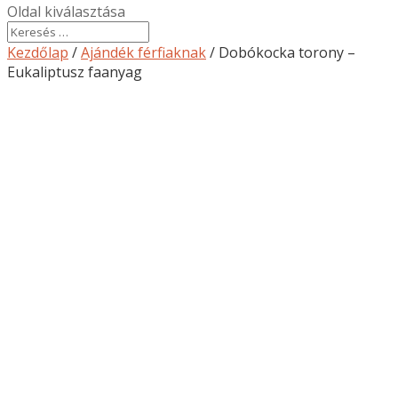
Oldal kiválasztása
Kezdőlap
/
Ajándék férfiaknak
/ Dobókocka torony –
Eukaliptusz faanyag