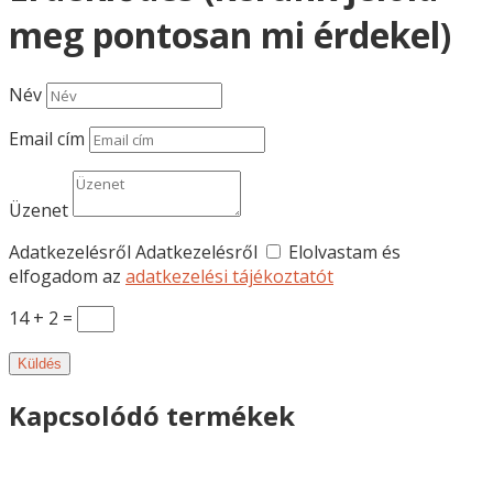
meg pontosan mi érdekel)
Név
Email cím
Üzenet
Adatkezelésről
Adatkezelésről
Elolvastam és
elfogadom az
adatkezelési tájékoztatót
14 + 2
=
Küldés
Kapcsolódó termékek