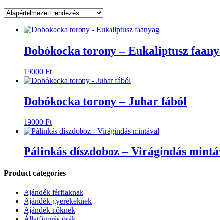
Dobókocka torony – Eukaliptusz faany
19000
Ft
Dobókocka torony – Juhar fából
19000
Ft
Pálinkás díszdoboz – Virágindás mintá
Product categories
Ajándék férfiaknak
Ajándék gyerekeknek
Ajándék nőknek
Állatfigurás órák