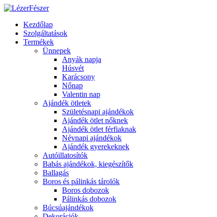
Kezdőlap
Szolgáltatások
Termékek
Ünnepek
Anyák napja
Húsvét
Karácsony
Nőnap
Valentin nap
Ajándék ötletek
Születésnapi ajándékok
Ajándék ötlet nőknek
Ajándék ötlet férfiaknak
Névnapi ajándékok
Ajándék gyerekeknek
Autóillatosítók
Babás ajándékok, kiegészítők
Ballagás
Boros és pálinkás tárolók
Boros dobozok
Pálinkás dobozok
Búcsúajándékok
Dekorációk