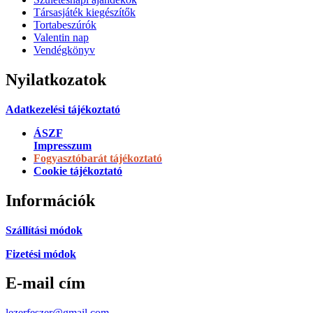
Társasjáték kiegészítők
Tortabeszúrók
Valentin nap
Vendégkönyv
Nyilatkozatok
Adatkezelési tájékoztató
ÁSZF
Impresszum
Fogyasztóbarát tájékoztató
Cookie tájékoztató
Információk
Szállítási módok
Fizetési módok
E-mail cím
lezerfeszer@gmail.com