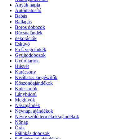
Anyák napja
Autóillatosító
Babás
Ballagás
Boros dobozok
Búcsúajándék
dekorációk
Esküvő
Fa Üvegcímkék
Gyűjtődobozok
Gyűrűtartók
Húsvét
Karácsony
Kisállatos kiegészítők
Köszönőajándékok
Kulcstartók
Lánybúcsú
Meghívók
Nászajándék
Névnapi ajándékok
Névre szóló termékek/ajándékok
Nőnap
Órák
Pálinkás dobozok
Születésnapi ajándékok