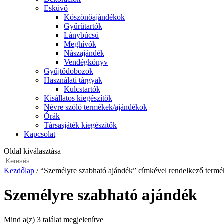
Esküvő
Köszönőajándékok
Gyűrűtartók
Lánybúcsú
Meghívók
Nászajándék
Vendégkönyv
Gyűjtődobozok
Használati tárgyak
Kulcstartók
Kisállatos kiegészítők
Névre szóló termékek/ajándékok
Órák
Társasjáték kiegészítők
Kapcsolat
Oldal kiválasztása
Kezdőlap
/ “Személyre szabható ajándék” címkével rendelkező term
Személyre szabható ajándék
Mind a(z) 3 találat megjelenítve