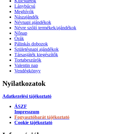
Kulcstartók
Lánybúcsú
Meghívók
Nászajándék
Névnapi ajándékok
Névre szóló termékek/ajándékok
Nőnap
Órák
Pálinkás dobozok
Születésnapi ajándékok
Társasjáték kiegészítők
Tortabeszúrók
Valentin nap
Vendégkönyv
Nyilatkozatok
Adatkezelési tájékoztató
ÁSZF
Impresszum
Fogyasztóbarát tájékoztató
Cookie tájékoztató