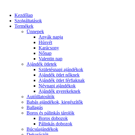
Kezdőlap
Szolgáltatások
Termékek
Ünnepek
Anyák napja
Húsvét
Karácsony
Nőnap
Valentin nap
Ajándék ötletek
Születésnapi ajándékok
Ajándék ötlet nőknek
Ajándék ötlet férfiaknak
Névnapi ajándékok
Ajándék gyerekeknek
Autóillatosítók
Babás ajándékok, kiegészítők
Ballagás
Boros és pálinkás tárolók
Boros dobozok
Pálinkás dobozok
Búcsúajándékok
Dekorációk