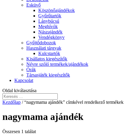
Esküvő
Köszönőajándékok
Gyűrűtartók
Lánybúcsú
Meghívók
Nászajándék
Vendégkönyv
Gyűjtődobozok
Használati tárgyak
Kulcstartók
Kisállatos kiegészítők
Névre szóló termékek/ajándékok
Órák
Társasjáték kiegészítők
Kapcsolat
Oldal kiválasztása
Kezdőlap
/ “nagymama ajándék” címkével rendelkező termékek
nagymama ajándék
Összesen 1 találat