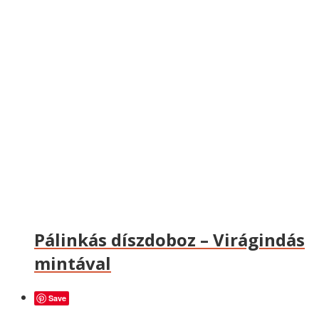
Pálinkás díszdoboz – Virágindás
mintával
Save