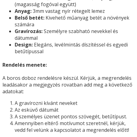
(magasság fogóval együtt)
Anyag:
3mm vastag nyír rétegelt lemez
Belső betét:
Kivehető műanyag betét a növények
számára
Gravírozás:
Személyre szabható nevekkel és
dátummal
Design:
Elegáns, levélmintás díszítéssel és egyedi
betűtípussal
Rendelés menete:
A boros doboz rendelésre készül. Kérjük, a megrendelés
leadásakor a megjegyzés rovatban add meg a következő
adatokat:
A gravírozni kívánt neveket
Az esküvő dátumát
A személyes üzenet pontos szövegét, betűtípust.
Amennyiben eltérő motívumot szeretnél, kérjük,
vedd fel velünk a kapcsolatot a megrendelés előtt!