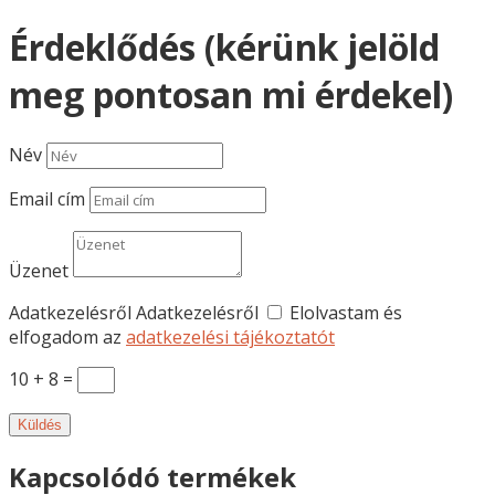
Érdeklődés (kérünk jelöld
meg pontosan mi érdekel)
Név
Email cím
Üzenet
Adatkezelésről
Adatkezelésről
Elolvastam és
elfogadom az
adatkezelési tájékoztatót
10 + 8
=
Küldés
Kapcsolódó termékek