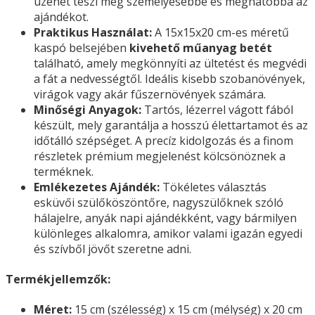
üzenet teszi még személyesebbé és meghatóbbá az
ajándékot.
Praktikus Használat:
A 15x15x20 cm-es méretű
kaspó belsejében
kivehető műanyag betét
található, amely megkönnyíti az ültetést és megvédi
a fát a nedvességtől. Ideális kisebb szobanövények,
virágok vagy akár fűszernövények számára.
Minőségi Anyagok:
Tartós, lézerrel vágott fából
készült, mely garantálja a hosszú élettartamot és az
időtálló szépséget. A precíz kidolgozás és a finom
részletek prémium megjelenést kölcsönöznek a
terméknek.
Emlékezetes Ajándék:
Tökéletes választás
esküvői szülőköszöntőre, nagyszülőknek szóló
hálajelre, anyák napi ajándékként, vagy bármilyen
különleges alkalomra, amikor valami igazán egyedi
és szívből jövőt szeretne adni.
Termékjellemzők:
Méret:
15 cm (szélesség) x 15 cm (mélység) x 20 cm