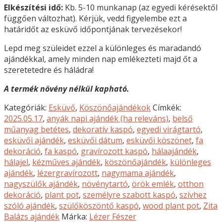
Elkészítési idő:
Kb. 5-10 munkanap (az egyedi kérésektől
függően változhat). Kérjük, vedd figyelembe ezt a
határidőt az esküvő időpontjának tervezésekor!
Lepd meg szüleidet ezzel a különleges és maradandó
ajándékkal, amely minden nap emlékezteti majd őt a
szeretetedre és háládra!
A termék növény nélkül kapható.
Kategóriák:
Esküvő
,
Köszönőajándékok
Címkék:
2025.05.17
,
anyák napi ajándék (ha releváns)
,
belső
műanyag betétes
,
dekoratív kaspó
,
egyedi virágtartó
,
esküvői ajándék
,
esküvői dátum
,
esküvői köszönet
,
fa
dekoráció
,
fa kaspó
,
gravírozott kaspó
,
hálaajándék
,
hálajel
,
kézműves ajándék
,
köszönőajándék
,
különleges
ajándék
,
lézergravírozott
,
nagymama ajándék
,
nagyszülők ajándék
,
növénytartó
,
örök emlék
,
otthon
dekoráció
,
plant pot
,
személyre szabott kaspó
,
szívhez
szóló ajándék
,
szülőköszöntő kaspó
,
wood plant pot
,
Zita
Balázs ajándék
Márka:
Lézer Fészer