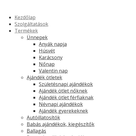
Kezdőlap
Szolgáltatások
Termékek
Ünnepek
Anyák napja
Húsvét
Karácsony
Nőnap
Valentin nap
Ajándék ötletek
Születésnapi ajándékok
Ajándék ötlet nőknek
Ajándék ötlet férfiaknak
Névnapi ajándékok
Ajándék gyerekeknek
Autóillatosítók
Babás ajándékok, kiegészítők
Ballagás