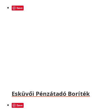
Save
Esküvői Pénzátadó Boríték
Save