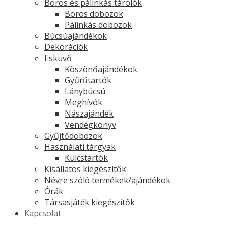
Boros és pálinkás tárolók
Boros dobozok
Pálinkás dobozok
Búcsúajándékok
Dekorációk
Esküvő
Köszönőajándékok
Gyűrűtartók
Lánybúcsú
Meghívók
Nászajándék
Vendégkönyv
Gyűjtődobozok
Használati tárgyak
Kulcstartók
Kisállatos kiegészítők
Névre szóló termékek/ajándékok
Órák
Társasjáték kiegészítők
Kapcsolat