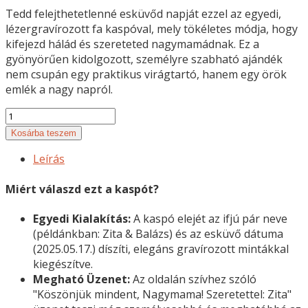
Tedd felejthetetlenné esküvőd napját ezzel az egyedi,
lézergravírozott fa kaspóval, mely tökéletes módja, hogy
kifejezd hálád és szereteted nagymamádnak. Ez a
gyönyörűen kidolgozott, személyre szabható ajándék
nem csupán egy praktikus virágtartó, hanem egy örök
emlék a nagy napról.
Személyre
Szabott
Kosárba teszem
Esküvői
Leírás
Köszönő
Kaspó
Miért válaszd ezt a kaspót?
mennyiség
Egyedi Kialakítás:
A kaspó elejét az ifjú pár neve
(példánkban: Zita & Balázs) és az esküvő dátuma
(2025.05.17.) díszíti, elegáns gravírozott mintákkal
kiegészítve.
Megható Üzenet:
Az oldalán szívhez szóló
"Köszönjük mindent, Nagymama! Szeretettel: Zita"