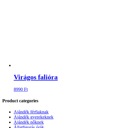
Virágos falióra
8990
Ft
Product categories
Ajándék férfiaknak
Ajándék gyerekeknek
Ajándék nőknek
Állatfigurás órák