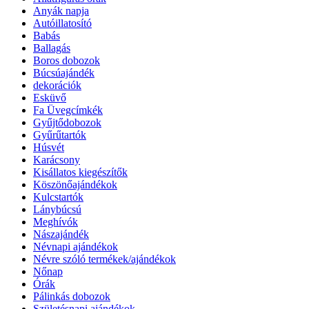
Anyák napja
Autóillatosító
Babás
Ballagás
Boros dobozok
Búcsúajándék
dekorációk
Esküvő
Fa Üvegcímkék
Gyűjtődobozok
Gyűrűtartók
Húsvét
Karácsony
Kisállatos kiegészítők
Köszönőajándékok
Kulcstartók
Lánybúcsú
Meghívók
Nászajándék
Névnapi ajándékok
Névre szóló termékek/ajándékok
Nőnap
Órák
Pálinkás dobozok
Születésnapi ajándékok