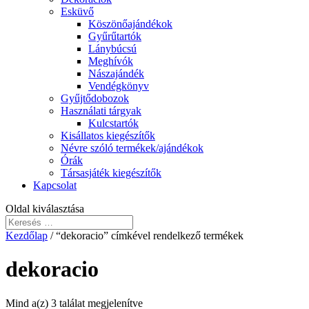
Esküvő
Köszönőajándékok
Gyűrűtartók
Lánybúcsú
Meghívók
Nászajándék
Vendégkönyv
Gyűjtődobozok
Használati tárgyak
Kulcstartók
Kisállatos kiegészítők
Névre szóló termékek/ajándékok
Órák
Társasjáték kiegészítők
Kapcsolat
Oldal kiválasztása
Kezdőlap
/ “dekoracio” címkével rendelkező termékek
dekoracio
Mind a(z) 3 találat megjelenítve