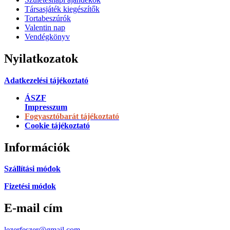
Társasjáték kiegészítők
Tortabeszúrók
Valentin nap
Vendégkönyv
Nyilatkozatok
Adatkezelési tájékoztató
ÁSZF
Impresszum
Fogyasztóbarát tájékoztató
Cookie tájékoztató
Információk
Szállítási módok
Fizetési módok
E-mail cím
lezerfeszer@gmail.com