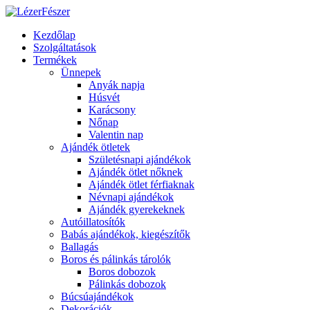
Kezdőlap
Szolgáltatások
Termékek
Ünnepek
Anyák napja
Húsvét
Karácsony
Nőnap
Valentin nap
Ajándék ötletek
Születésnapi ajándékok
Ajándék ötlet nőknek
Ajándék ötlet férfiaknak
Névnapi ajándékok
Ajándék gyerekeknek
Autóillatosítók
Babás ajándékok, kiegészítők
Ballagás
Boros és pálinkás tárolók
Boros dobozok
Pálinkás dobozok
Búcsúajándékok
Dekorációk