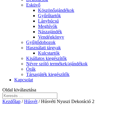
Esküvő
Köszönőajándékok
Gyűrűtartók
Lánybúcsú
Meghívók
Nászajándék
Vendégkönyv
Gyűjtődobozok
Használati tárgyak
Kulcstartók
Kisállatos kiegészítők
Névre szóló termékek/ajándékok
Órák
Társasjáték kiegészítők
Kapcsolat
Oldal kiválasztása
Kezdőlap
/
Húsvét
/ Húsvéti Nyuszi Dekoráció 2