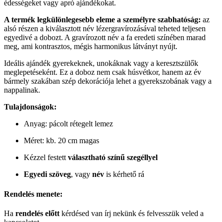
édességeket vagy apró ajándékokat.
A termék legkülönlegesebb eleme a személyre szabhatóság:
az
alsó részen a kiválasztott név lézergravírozásával teheted teljesen
egyedivé a dobozt. A gravírozott név a fa eredeti színében marad
meg, ami kontrasztos, mégis harmonikus látványt nyújt.
Ideális ajándék gyerekeknek, unokáknak vagy a keresztszülők
meglepetéseként. Ez a doboz nem csak húsvétkor, hanem az év
bármely szakában szép dekorációja lehet a gyerekszobának vagy a
nappalinak.
Tulajdonságok:
Anyag: pácolt rétegelt lemez
Méret: kb. 20 cm magas
Kézzel festett
választható színű szegéllyel
Egyedi szöveg
, vagy
név
is kérhető rá
Rendelés menete:
Ha
rendelés előtt
kérdésed van írj nekünk és felvesszük veled a