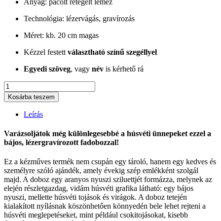
Anyag: pácolt rétegelt lemez
Technológia: lézervágás, gravírozás
Méret: kb. 20 cm magas
Kézzel festett
választható színű szegéllyel
Egyedi szöveg
, vagy
név
is kérhető rá
Húsvéti
Nyuszi
Kosárba teszem
Dekoráció
2
Leírás
mennyiség
Varázsoljátok még különlegesebbé a húsvéti ünnepeket ezzel a
bájos, lézergravírozott fadobozzal!
Ez a kézműves termék nem csupán egy tároló, hanem egy kedves és
személyre szóló ajándék, amely évekig szép emlékként szolgál
majd. A doboz egy aranyos nyuszi sziluettjét formázza, melynek az
elején részletgazdag, vidám húsvéti grafika látható: egy bájos
nyuszi, mellette húsvéti tojások és virágok. A doboz tetején
kialakított nyílásnak köszönhetően könnyedén bele lehet rejteni a
húsvéti meglepetéseket, mint például csokitojásokat, kisebb