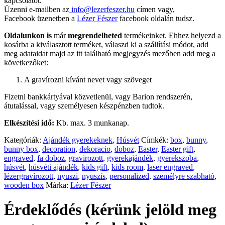
kapcsolatot.
Üzenni e-mailben az
info@lezerfeszer.hu
címen vagy,
Facebook üzenetben a
Lézer Fészer
facebook oldalán tudsz.
Oldalunkon is
már
megrendelheted
termékeinket. Ehhez helyezd a
kosárba a kiválasztott terméket, válaszd ki a szállítási módot, add
meg adataidat majd az itt található megjegyzés mezőben add meg a
következőket:
A gravírozni kívánt nevet vagy szöveget
Fizetni bankkártyával közvetlenül, vagy Barion rendszerén,
átutalással, vagy személyesen készpénzben tudtok.
Elkészítési idő:
Kb. max. 3 munkanap.
Kategóriák:
Ajándék gyerekeknek
,
Húsvét
Címkék:
box
,
bunny
,
bunny box
,
decoration
,
dekoracio
,
doboz
,
Easter
,
Easter gift
,
engraved
,
fa doboz
,
gravirozott
,
gyerekajándék
,
gyerekszoba
,
húsvét
,
húsvéti ajándék
,
kids gift
,
kids room
,
laser engraved
,
lézergravírozott
,
nyuszi
,
nyuszis
,
personalized
,
személyre szabható
,
wooden box
Márka:
Lézer Fészer
Érdeklődés (kérünk jelöld meg