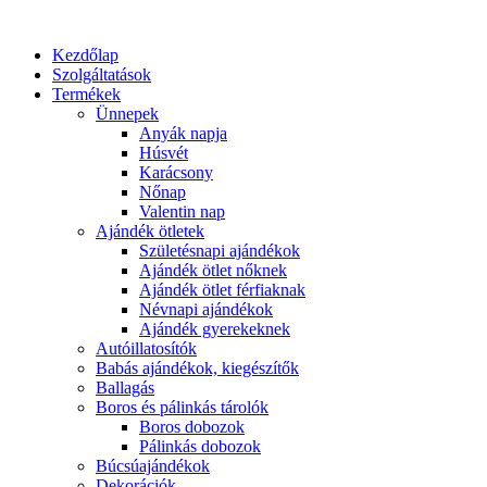
Kezdőlap
Szolgáltatások
Termékek
Ünnepek
Anyák napja
Húsvét
Karácsony
Nőnap
Valentin nap
Ajándék ötletek
Születésnapi ajándékok
Ajándék ötlet nőknek
Ajándék ötlet férfiaknak
Névnapi ajándékok
Ajándék gyerekeknek
Autóillatosítók
Babás ajándékok, kiegészítők
Ballagás
Boros és pálinkás tárolók
Boros dobozok
Pálinkás dobozok
Búcsúajándékok
Dekorációk