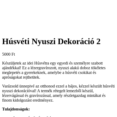
Húsvéti Nyuszi Dekoráció 2
5000
Ft
Készüljetek az idei Húsvétra egy egyedi és személyre szabott
ajándékkal! Ez a lézergravírozott, nyuszi alakú doboz tökéletes
meglepetés a gyerekeknek, amelybe a húsvéti csokikat és
apróságokat rejthetitek.
Varázsold ünnepivé az otthonod ezzel a bájos, kézzel készült húsvéti
nyuszi dekorációval! A termék rétegelt lemezből készül,
lézervágással és gravírozással, amely részletgazdag mintákat és
finom kidolgozást eredményez.
Tulajdonságok: