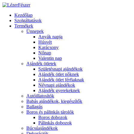
Kezdőlap
Szolgáltatások
Termékek
Ünnepek
Anyák napja
Húsvét
Karácsony
Nőnap
Valentin nap
Ajándék ötletek
Születésnapi ajándékok
Ajándék ötlet nőknek
Ajándék ötlet férfiaknak
Névnapi ajándékok
Ajándék gyerekeknek
Autóillatosítók
Babás ajándékok, kiegészítők
Ballagás
Boros és pálinkás tárolók
Boros dobozok
Pálinkás dobozok
Búcsúajándékok
Dekorációk