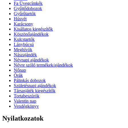
Fa Üvegcímkék
Gyűjtődobozok
Gyűrűtartók
Húsvét
Karácsony
Kisállatos kiegészítők
Köszönőajándékok
Kulcstartók
Lánybúcsú
Meghívók
Nászajándék
Névnapi ajándékok
Névre szóló termékek/ajándékok
Nőnap
Órák
Pálinkás dobozok
Születésnapi ajándékok
Társasjáték kiegészítők
Tortabeszúrók
Valentin nap
Vendégkönyv
Nyilatkozatok