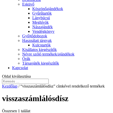
Esküvő
Köszönőajándékok
Gyűrűtartók
Lánybúcsú
Meghívók
Nászajándék
Vendégkönyv
Gyűjtődobozok
Használati tárgyak
Kulcstartók
Kisállatos kiegészítők
Névre szóló termékek/ajándékok
Órák
Társasjáték kiegészítők
Kapcsolat
Oldal kiválasztása
Kezdőlap
/ “visszaszámlálósdísz” címkével rendelkező termékek
visszaszámlálósdísz
Összesen 1 találat