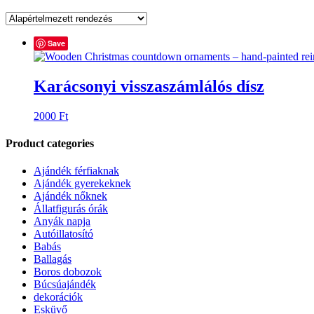
Save
Karácsonyi visszaszámlálós dísz
2000
Ft
Product categories
Ajándék férfiaknak
Ajándék gyerekeknek
Ajándék nőknek
Állatfigurás órák
Anyák napja
Autóillatosító
Babás
Ballagás
Boros dobozok
Búcsúajándék
dekorációk
Esküvő