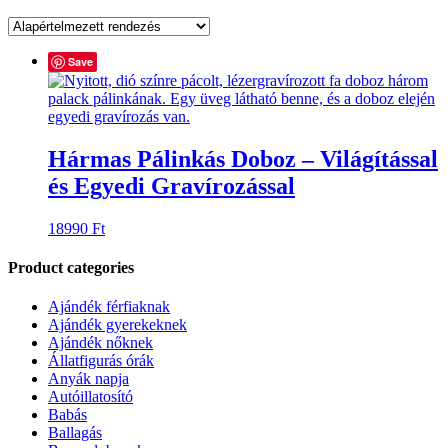
Save
Hármas Pálinkás Doboz – Világítással
és Egyedi Gravírozással
18990
Ft
Product categories
Ajándék férfiaknak
Ajándék gyerekeknek
Ajándék nőknek
Állatfigurás órák
Anyák napja
Autóillatosító
Babás
Ballagás