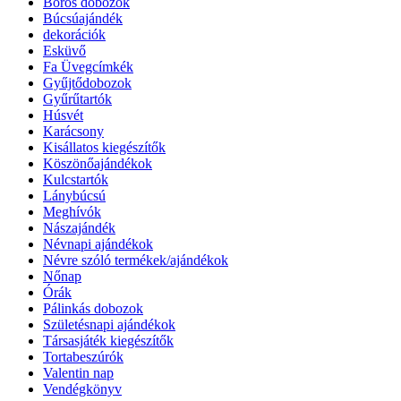
Boros dobozok
Búcsúajándék
dekorációk
Esküvő
Fa Üvegcímkék
Gyűjtődobozok
Gyűrűtartók
Húsvét
Karácsony
Kisállatos kiegészítők
Köszönőajándékok
Kulcstartók
Lánybúcsú
Meghívók
Nászajándék
Névnapi ajándékok
Névre szóló termékek/ajándékok
Nőnap
Órák
Pálinkás dobozok
Születésnapi ajándékok
Társasjáték kiegészítők
Tortabeszúrók
Valentin nap
Vendégkönyv