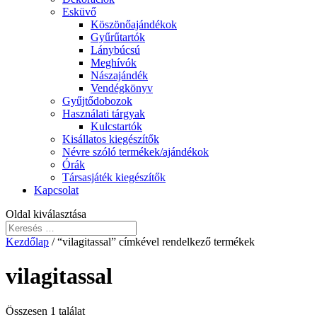
Esküvő
Köszönőajándékok
Gyűrűtartók
Lánybúcsú
Meghívók
Nászajándék
Vendégkönyv
Gyűjtődobozok
Használati tárgyak
Kulcstartók
Kisállatos kiegészítők
Névre szóló termékek/ajándékok
Órák
Társasjáték kiegészítők
Kapcsolat
Oldal kiválasztása
Kezdőlap
/ “vilagitassal” címkével rendelkező termékek
vilagitassal
Összesen 1 találat