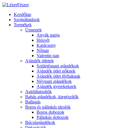
Kezdőlap
Szolgáltatások
Termékek
Ünnepek
Anyák napja
Húsvét
Karácsony
Nőnap
Valentin nap
Ajándék ötletek
Születésnapi ajándékok
Ajándék ötlet nőknek
Ajándék ötlet férfiaknak
Névnapi ajándékok
Ajándék gyerekeknek
Autóillatosítók
Babás ajándékok, kiegészítők
Ballagás
Boros és pálinkás tárolók
Boros dobozok
Pálinkás dobozok
Búcsúajándékok
Dekorációk