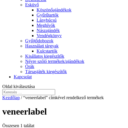
Esküvő
Köszönőajándékok
Gyűrűtartók
Lánybúcsú
Meghívók
Nászajándék
Vendégkönyv
Gyűjtődobozok
Használati tárgyak
Kulcstartók
Kisállatos kiegészítők
Névre szóló termékek/ajándékok
Órák
Társasjáték kiegészítők
Kapcsolat
Oldal kiválasztása
Kezdőlap
/ “veneerlabel” címkével rendelkező termékek
veneerlabel
Összesen 1 találat