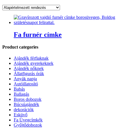
Fa furnér címke
Product categories
Ajándék férfiaknak
Ajándék gyerekeknek
Ajándék nőknek
Állatfigurás órák
Anyák napja
Autóillatosító
Babás
Ballagás
Boros dobozok
Búcsúajándék
dekorációk
Esküvő
Fa Üvegcímkék
Gyűjtődobozok