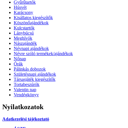
Gyűrűtartók
Húsvét
Karácsony
Kisállatos kiegészítők
Köszönőajándékok
Kulcstartók
Lánybúcsú
Meghívók
Nászajándék
Névnapi ajándékok
Névre szóló termékek/ajándékok
Nőnap
Órák
Pálinkás dobozok
Születésnapi ajándékok
Társasjáték kiegészítők
Tortabeszúrók
Valentin nap
Vendégkönyv
Nyilatkozatok
Adatkezelési tájékoztató