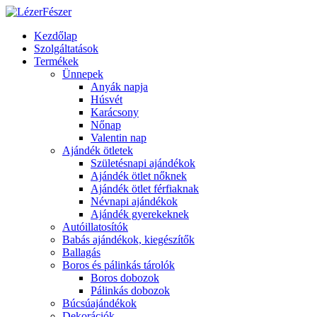
Kezdőlap
Szolgáltatások
Termékek
Ünnepek
Anyák napja
Húsvét
Karácsony
Nőnap
Valentin nap
Ajándék ötletek
Születésnapi ajándékok
Ajándék ötlet nőknek
Ajándék ötlet férfiaknak
Névnapi ajándékok
Ajándék gyerekeknek
Autóillatosítók
Babás ajándékok, kiegészítők
Ballagás
Boros és pálinkás tárolók
Boros dobozok
Pálinkás dobozok
Búcsúajándékok
Dekorációk