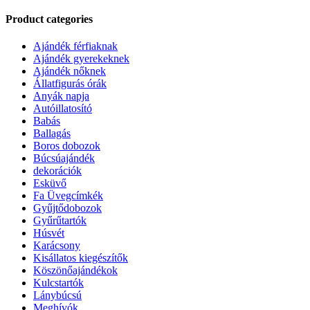
Product categories
Ajándék férfiaknak
Ajándék gyerekeknek
Ajándék nőknek
Állatfigurás órák
Anyák napja
Autóillatosító
Babás
Ballagás
Boros dobozok
Búcsúajándék
dekorációk
Esküvő
Fa Üvegcímkék
Gyűjtődobozok
Gyűrűtartók
Húsvét
Karácsony
Kisállatos kiegészítők
Köszönőajándékok
Kulcstartók
Lánybúcsú
Meghívók