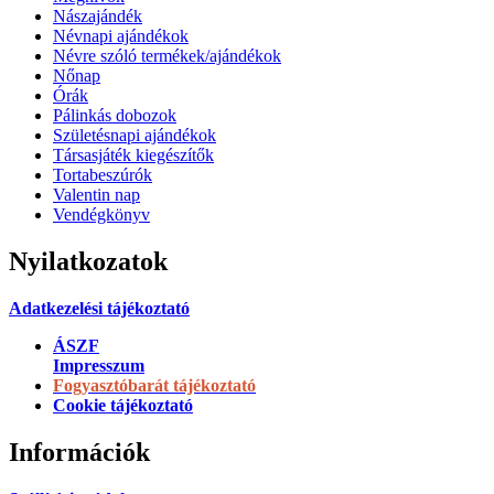
Nászajándék
Névnapi ajándékok
Névre szóló termékek/ajándékok
Nőnap
Órák
Pálinkás dobozok
Születésnapi ajándékok
Társasjáték kiegészítők
Tortabeszúrók
Valentin nap
Vendégkönyv
Nyilatkozatok
Adatkezelési tájékoztató
ÁSZF
Impresszum
Fogyasztóbarát tájékoztató
Cookie tájékoztató
Információk