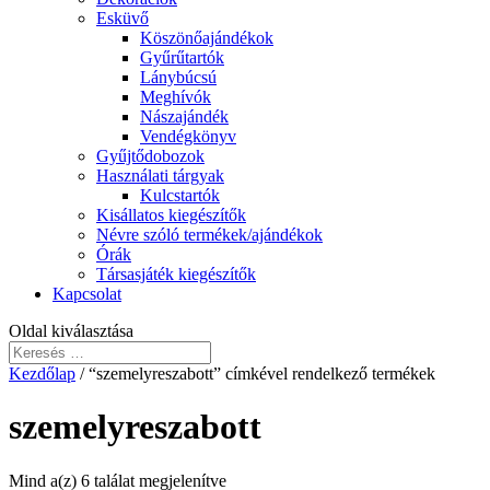
Esküvő
Köszönőajándékok
Gyűrűtartók
Lánybúcsú
Meghívók
Nászajándék
Vendégkönyv
Gyűjtődobozok
Használati tárgyak
Kulcstartók
Kisállatos kiegészítők
Névre szóló termékek/ajándékok
Órák
Társasjáték kiegészítők
Kapcsolat
Oldal kiválasztása
Kezdőlap
/ “szemelyreszabott” címkével rendelkező termékek
szemelyreszabott
Mind a(z) 6 találat megjelenítve