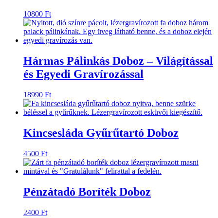
10800
Ft
Hármas Pálinkás Doboz – Világítással
és Egyedi Gravírozással
18990
Ft
Kincsesláda Gyűrűtartó Doboz
4500
Ft
Pénzátadó Boríték Doboz
2400
Ft