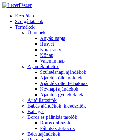
Kezdőlap
Szolgáltatások
Termékek
Ünnepek
Anyák napja
Húsvét
Karácsony
Nőnap
Valentin nap
Ajándék ötletek
Születésnapi ajándékok
Ajándék ötlet nőknek
Ajándék ötlet férfiaknak
Névnapi ajándékok
Ajándék gyerekeknek
Autóillatosítók
Babás ajándékok, kiegészítők
Ballagás
Boros és pálinkás tárolók
Boros dobozok
Pálinkás dobozok
Búcsúajándékok
Dekorációk