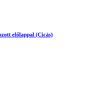
ott előlappal (Erdei táj)