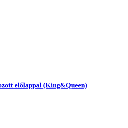
ozott előlappal (King&Queen)
zott előlappal (Leveles)