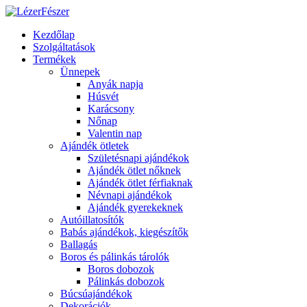
Kezdőlap
Szolgáltatások
Termékek
Ünnepek
Anyák napja
Húsvét
Karácsony
Nőnap
Valentin nap
Ajándék ötletek
Születésnapi ajándékok
Ajándék ötlet nőknek
Ajándék ötlet férfiaknak
Névnapi ajándékok
Ajándék gyerekeknek
Autóillatosítók
Babás ajándékok, kiegészítők
Ballagás
Boros és pálinkás tárolók
Boros dobozok
Pálinkás dobozok
Búcsúajándékok
Dekorációk