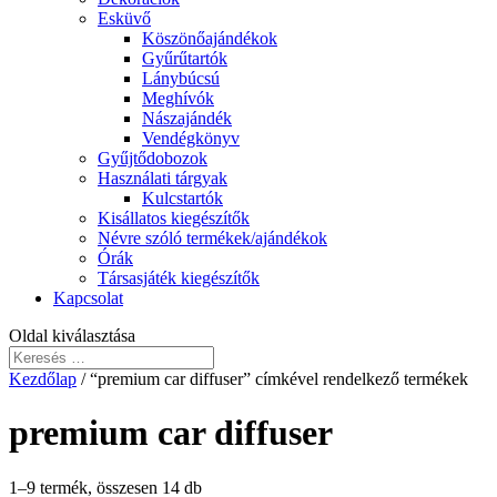
Esküvő
Köszönőajándékok
Gyűrűtartók
Lánybúcsú
Meghívók
Nászajándék
Vendégkönyv
Gyűjtődobozok
Használati tárgyak
Kulcstartók
Kisállatos kiegészítők
Névre szóló termékek/ajándékok
Órák
Társasjáték kiegészítők
Kapcsolat
Oldal kiválasztása
Kezdőlap
/ “premium car diffuser” címkével rendelkező termékek
premium car diffuser
1–9 termék, összesen 14 db