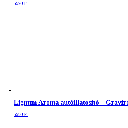
Lignum Aroma autóillatosító – Gravíroz
5590
Ft