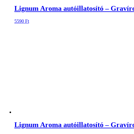
Lignum Aroma autóillatosító – Gravíro
5590
Ft