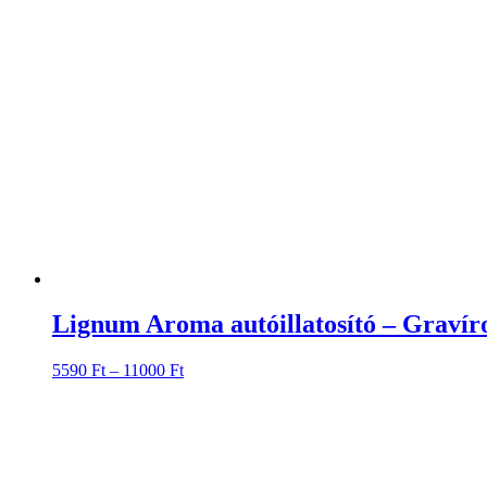
Lignum Aroma autóillatosító – Gravír
Ártartomány:
5590
Ft
–
11000
Ft
5590 Ft
-
11000 Ft
Lignum Aroma autóillatosító – Gravíro
5590
Ft