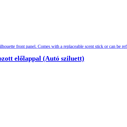
ott előlappal (Autó sziluett)
zott előlappal (Cicás)