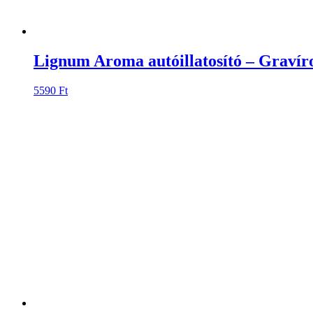
Lignum Aroma autóillatosító – Gravíro
5590
Ft