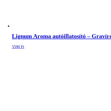
Lignum Aroma autóillatosító – Gravíroz
5590
Ft