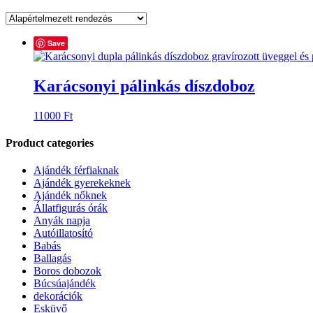
Save
Karácsonyi pálinkás díszdoboz
11000
Ft
Product categories
Ajándék férfiaknak
Ajándék gyerekeknek
Ajándék nőknek
Állatfigurás órák
Anyák napja
Autóillatosító
Babás
Ballagás
Boros dobozok
Búcsúajándék
dekorációk
Esküvő