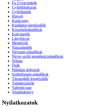
Fa Üvegcímkék
Gyűjtődobozok
Gyűrűtartók
Húsvét
Karácsony
Kisállatos kiegészítők
Köszönőajándékok
Kulcstartók
Lánybúcsú
Meghívók
Nászajándék
Névnapi ajándékok
Névre szóló termékek/ajándékok
Nőnap
Órák
Pálinkás dobozok
Születésnapi ajándékok
Társasjáték kiegészítők
Tortabeszúrók
Valentin nap
Vendégkönyv
Nyilatkozatok