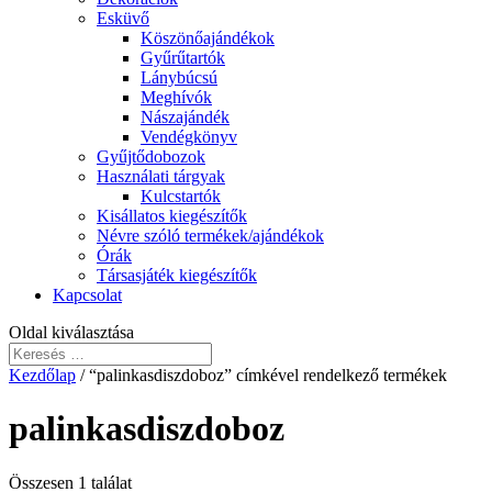
Esküvő
Köszönőajándékok
Gyűrűtartók
Lánybúcsú
Meghívók
Nászajándék
Vendégkönyv
Gyűjtődobozok
Használati tárgyak
Kulcstartók
Kisállatos kiegészítők
Névre szóló termékek/ajándékok
Órák
Társasjáték kiegészítők
Kapcsolat
Oldal kiválasztása
Kezdőlap
/ “palinkasdiszdoboz” címkével rendelkező termékek
palinkasdiszdoboz
Összesen 1 találat