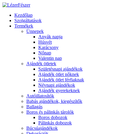
Kezdőlap
Szolgáltatások
Termékek
Ünnepek
Anyák napja
Húsvét
Karácsony
Nőnap
Valentin nap
Ajándék ötletek
Születésnapi ajándékok
Ajándék ötlet nőknek
Ajándék ötlet férfiaknak
Névnapi ajándékok
Ajándék gyerekeknek
Autóillatosítók
Babás ajándékok, kiegészítők
Ballagás
Boros és pálinkás tárolók
Boros dobozok
Pálinkás dobozok
Búcsúajándékok
Dekorációk