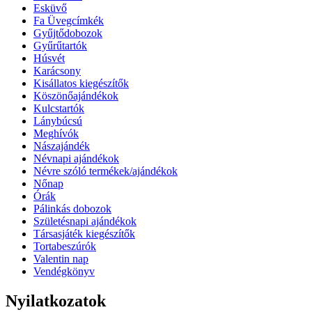
Esküvő
Fa Üvegcímkék
Gyűjtődobozok
Gyűrűtartók
Húsvét
Karácsony
Kisállatos kiegészítők
Köszönőajándékok
Kulcstartók
Lánybúcsú
Meghívók
Nászajándék
Névnapi ajándékok
Névre szóló termékek/ajándékok
Nőnap
Órák
Pálinkás dobozok
Születésnapi ajándékok
Társasjáték kiegészítők
Tortabeszúrók
Valentin nap
Vendégkönyv
Nyilatkozatok