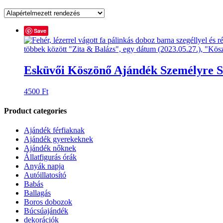
Save
Esküvői Köszönő Ajándék Személyre S
4500
Ft
Product categories
Ajándék férfiaknak
Ajándék gyerekeknek
Ajándék nőknek
Állatfigurás órák
Anyák napja
Autóillatosító
Babás
Ballagás
Boros dobozok
Búcsúajándék
dekorációk