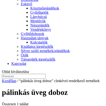
Esküvő
Köszönőajándékok
Gyűrűtartók
Lánybúcsú
Meghívók
Nászajándék
Vendégkönyv
Gyűjtődobozok
Használati tárgyak
Kulcstartók
Kisállatos kiegészítők
Névre szóló termékek/ajándékok
Órák
Társasjáték kiegészítők
Kapcsolat
Oldal kiválasztása
Kezdőlap
/ “pálinkás üveg doboz” címkével rendelkező termékek
pálinkás üveg doboz
Összesen 1 találat