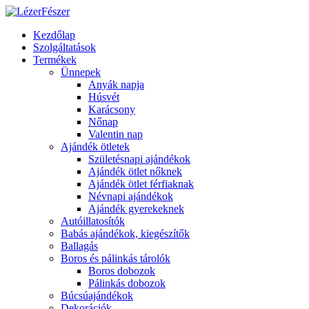
Kezdőlap
Szolgáltatások
Termékek
Ünnepek
Anyák napja
Húsvét
Karácsony
Nőnap
Valentin nap
Ajándék ötletek
Születésnapi ajándékok
Ajándék ötlet nőknek
Ajándék ötlet férfiaknak
Névnapi ajándékok
Ajándék gyerekeknek
Autóillatosítók
Babás ajándékok, kiegészítők
Ballagás
Boros és pálinkás tárolók
Boros dobozok
Pálinkás dobozok
Búcsúajándékok
Dekorációk