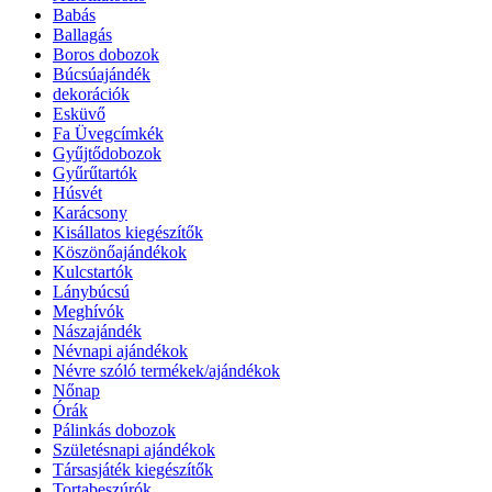
Babás
Ballagás
Boros dobozok
Búcsúajándék
dekorációk
Esküvő
Fa Üvegcímkék
Gyűjtődobozok
Gyűrűtartók
Húsvét
Karácsony
Kisállatos kiegészítők
Köszönőajándékok
Kulcstartók
Lánybúcsú
Meghívók
Nászajándék
Névnapi ajándékok
Névre szóló termékek/ajándékok
Nőnap
Órák
Pálinkás dobozok
Születésnapi ajándékok
Társasjáték kiegészítők
Tortabeszúrók