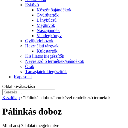
Esküvő
Köszönőajándékok
Gyűrűtartók
Lánybúcsú
Meghívók
Nászajándék
Vendégkönyv
Gyűjtődobozok
Használati tárgyak
Kulcstartók
Kisállatos kiegészítők
Névre szóló termékek/ajándékok
Órák
Társasjáték kiegészítők
Kapcsolat
Oldal kiválasztása
Kezdőlap
/ “Pálinkás doboz” címkével rendelkező termékek
Pálinkás doboz
Mind a(z) 3 találat megjelenítve