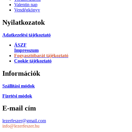
Valentin nap
Vendégkönyv
Nyilatkozatok
Adatkezelési tájékoztató
ÁSZF
Impresszum
Fogyasztóbarát tájékoztató
Cookie tájékoztató
Információk
Szállítási módok
Fizetési módok
E-mail cím
lezerfeszer@gmail.com
info@lezerfeszer.hu