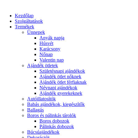
Kezdőlap
Szolgáltatások
Termékek
Ünnepek
Anyák napja
Húsvét
Karácsony
Nőnap
Valentin nap
Ajándék ötletek
Születésnapi ajándékok
Ajándék ötlet nőknek
Ajándék ötlet férfiaknak
Névnapi ajándékok
Ajándék gyerekeknek
Autóillatosítók
Babás ajándékok, kiegészítők
Ballagás
Boros és pálinkás tárolók
Boros dobozok
Pálinkás dobozok
Búcsúajándékok
Dekorációk