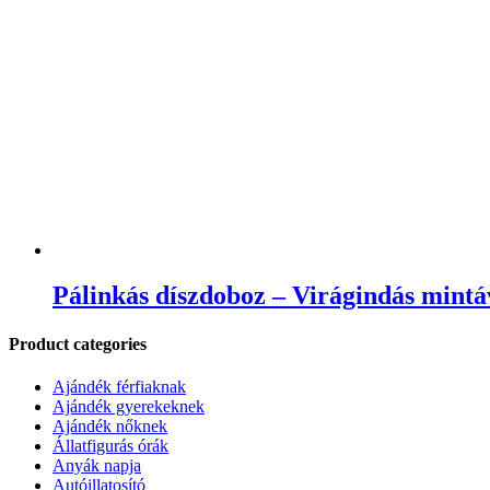
Pálinkás díszdoboz – Virágindás mintá
Product categories
Ajándék férfiaknak
Ajándék gyerekeknek
Ajándék nőknek
Állatfigurás órák
Anyák napja
Autóillatosító