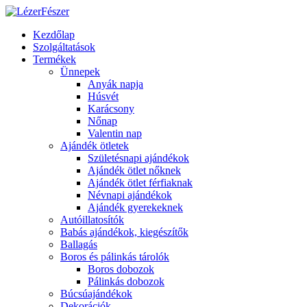
Kezdőlap
Szolgáltatások
Termékek
Ünnepek
Anyák napja
Húsvét
Karácsony
Nőnap
Valentin nap
Ajándék ötletek
Születésnapi ajándékok
Ajándék ötlet nőknek
Ajándék ötlet férfiaknak
Névnapi ajándékok
Ajándék gyerekeknek
Autóillatosítók
Babás ajándékok, kiegészítők
Ballagás
Boros és pálinkás tárolók
Boros dobozok
Pálinkás dobozok
Búcsúajándékok
Dekorációk