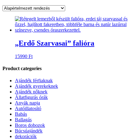
„Erdő Szarvasai” falióra
15990
Ft
Product categories
Ajándék férfiaknak
Ajándék gyerekeknek
Ajándék nőknek
Állatfigurás órák
Anyák napja
Autóillatosító
Babás
Ballagás
Boros dobozok
Búcsúajándék
dekorációk