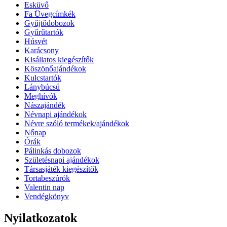
Esküvő
Fa Üvegcímkék
Gyűjtődobozok
Gyűrűtartók
Húsvét
Karácsony
Kisállatos kiegészítők
Köszönőajándékok
Kulcstartók
Lánybúcsú
Meghívók
Nászajándék
Névnapi ajándékok
Névre szóló termékek/ajándékok
Nőnap
Órák
Pálinkás dobozok
Születésnapi ajándékok
Társasjáték kiegészítők
Tortabeszúrók
Valentin nap
Vendégkönyv
Nyilatkozatok