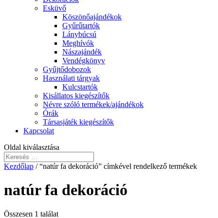
Esküvő
Köszönőajándékok
Gyűrűtartók
Lánybúcsú
Meghívók
Nászajándék
Vendégkönyv
Gyűjtődobozok
Használati tárgyak
Kulcstartók
Kisállatos kiegészítők
Névre szóló termékek/ajándékok
Órák
Társasjáték kiegészítők
Kapcsolat
Oldal kiválasztása
Kezdőlap
/ “natúr fa dekoráció” címkével rendelkező termékek
natúr fa dekoráció
Összesen 1 találat