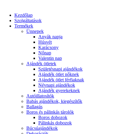
Kezdőlap
Szolgáltatások
Termékek
Ünnepek
Anyák napja
Húsvét
Karácsony
Nőnap
Valentin nap
Ajándék ötletek
Születésnapi ajándékok
Ajándék ötlet nőknek
Ajándék ötlet férfiaknak
Névnapi ajándékok
Ajándék gyerekeknek
Autóillatosítók
Babás ajándékok, kiegészítők
Ballagás
Boros és pálinkás tárolók
Boros dobozok
Pálinkás dobozok
Búcsúajándékok
Dekorációk