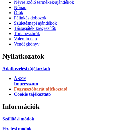
Névre szóló termékek/ajándékok
Nőnap
Órák
Pálinkás dobozok
Születésnapi ajándékok
Társasjáték kiegészítők
Tortabeszúrók
Valentin nap
Vendégkönyv
Nyilatkozatok
Adatkezelési tájékoztató
ÁSZF
Impresszum
Fogyasztóbarát tájékoztató
Cookie tájékoztató
Információk
Szállítási módok
Fizetési módok