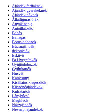
Ajándék férfiaknak
Ajándék gyerekeknek
Ajándék nőknek
Állatfigurás órák
Anyák napja
Autóillatosító
Babás
Ballagás
Boros dobozok
Búcsúajándék
dekorációk
Esküvő
Fa Üvegcímkék
Gyűjtődobozok
Gyűrűtartók
Húsvét
Karácsony
Kisállatos kiegészítők
Köszönőajándékok
Kulcstartók
Lánybúcsú
Meghívók
Nászajándék
Névnapi ajándékok