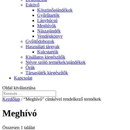
Esküvő
Köszönőajándékok
Gyűrűtartók
Lánybúcsú
Meghívók
Nászajándék
Vendégkönyv
Gyűjtődobozok
Használati tárgyak
Kulcstartók
Kisállatos kiegészítők
Névre szóló termékek/ajándékok
Órák
Társasjáték kiegészítők
Kapcsolat
Oldal kiválasztása
Kezdőlap
/ “Meghívó” címkével rendelkező termékek
Meghívó
Összesen 1 találat