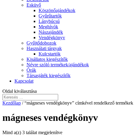
Esküvő
Köszönőajándékok
Gyűrűtartók
Lánybúcsú
Meghívók
Nászajándék
Vendégkönyv
Gyűjtődobozok
Használati tárgyak
Kulcstartók
Kisállatos kiegészítők
Névre szóló termékek/ajándékok
Órák
Társasjáték kiegészítők
Kapcsolat
Oldal kiválasztása
Kezdőlap
/ “mágneses vendégkönyv” címkével rendelkező termékek
mágneses vendégkönyv
Mind a(z) 3 találat megjelenítve