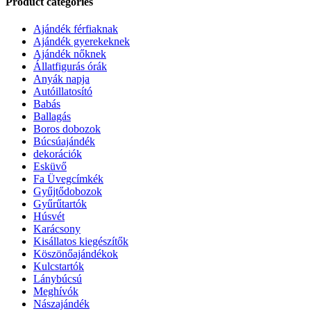
Product categories
Ajándék férfiaknak
Ajándék gyerekeknek
Ajándék nőknek
Állatfigurás órák
Anyák napja
Autóillatosító
Babás
Ballagás
Boros dobozok
Búcsúajándék
dekorációk
Esküvő
Fa Üvegcímkék
Gyűjtődobozok
Gyűrűtartók
Húsvét
Karácsony
Kisállatos kiegészítők
Köszönőajándékok
Kulcstartók
Lánybúcsú
Meghívók
Nászajándék