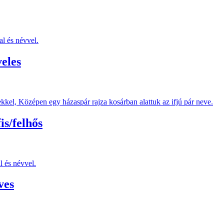
eles
is/felhős
ves