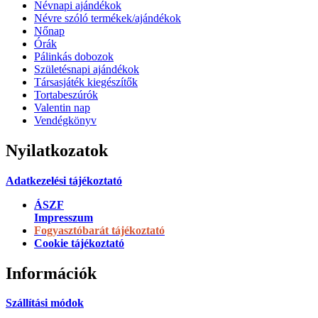
Névnapi ajándékok
Névre szóló termékek/ajándékok
Nőnap
Órák
Pálinkás dobozok
Születésnapi ajándékok
Társasjáték kiegészítők
Tortabeszúrók
Valentin nap
Vendégkönyv
Nyilatkozatok
Adatkezelési tájékoztató
ÁSZF
Impresszum
Fogyasztóbarát tájékoztató
Cookie tájékoztató
Információk
Szállítási módok