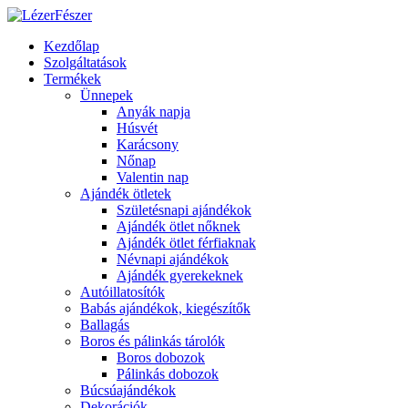
Kezdőlap
Szolgáltatások
Termékek
Ünnepek
Anyák napja
Húsvét
Karácsony
Nőnap
Valentin nap
Ajándék ötletek
Születésnapi ajándékok
Ajándék ötlet nőknek
Ajándék ötlet férfiaknak
Névnapi ajándékok
Ajándék gyerekeknek
Autóillatosítók
Babás ajándékok, kiegészítők
Ballagás
Boros és pálinkás tárolók
Boros dobozok
Pálinkás dobozok
Búcsúajándékok
Dekorációk