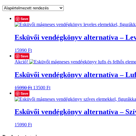
Save
Esküvői vendégkönyv alternatíva – Lev
15990
Ft
Save
Akció!
Esküvői vendégkönyv alternatíva – Luf
Original
Current
15990
Ft
13500
Ft
price
price
Save
was:
is:
15990 Ft.
13500 Ft.
Esküvői vendégkönyv alternatíva – Szí
15990
Ft