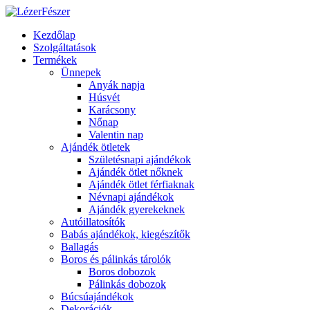
Kezdőlap
Szolgáltatások
Termékek
Ünnepek
Anyák napja
Húsvét
Karácsony
Nőnap
Valentin nap
Ajándék ötletek
Születésnapi ajándékok
Ajándék ötlet nőknek
Ajándék ötlet férfiaknak
Névnapi ajándékok
Ajándék gyerekeknek
Autóillatosítók
Babás ajándékok, kiegészítők
Ballagás
Boros és pálinkás tárolók
Boros dobozok
Pálinkás dobozok
Búcsúajándékok
Dekorációk