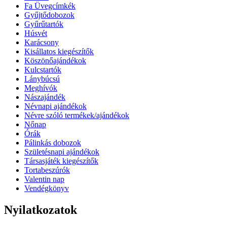
Fa Üvegcímkék
Gyűjtődobozok
Gyűrűtartók
Húsvét
Karácsony
Kisállatos kiegészítők
Köszönőajándékok
Kulcstartók
Lánybúcsú
Meghívók
Nászajándék
Névnapi ajándékok
Névre szóló termékek/ajándékok
Nőnap
Órák
Pálinkás dobozok
Születésnapi ajándékok
Társasjáték kiegészítők
Tortabeszúrók
Valentin nap
Vendégkönyv
Nyilatkozatok