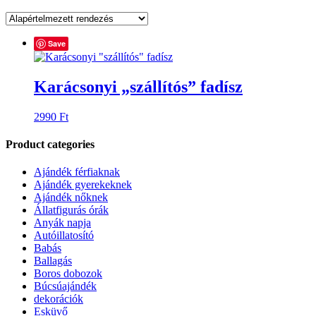
Save
Karácsonyi „szállítós” fadísz
2990
Ft
Product categories
Ajándék férfiaknak
Ajándék gyerekeknek
Ajándék nőknek
Állatfigurás órák
Anyák napja
Autóillatosító
Babás
Ballagás
Boros dobozok
Búcsúajándék
dekorációk
Esküvő