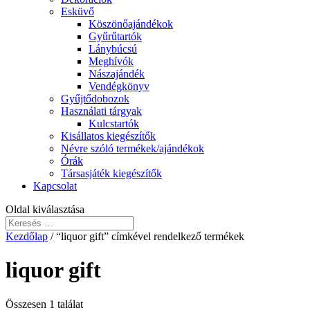
Esküvő
Köszönőajándékok
Gyűrűtartók
Lánybúcsú
Meghívók
Nászajándék
Vendégkönyv
Gyűjtődobozok
Használati tárgyak
Kulcstartók
Kisállatos kiegészítők
Névre szóló termékek/ajándékok
Órák
Társasjáték kiegészítők
Kapcsolat
Oldal kiválasztása
Kezdőlap
/ “liquor gift” címkével rendelkező termékek
liquor gift
Összesen 1 találat