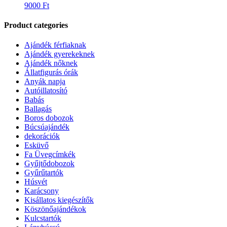
9000
Ft
Product categories
Ajándék férfiaknak
Ajándék gyerekeknek
Ajándék nőknek
Állatfigurás órák
Anyák napja
Autóillatosító
Babás
Ballagás
Boros dobozok
Búcsúajándék
dekorációk
Esküvő
Fa Üvegcímkék
Gyűjtődobozok
Gyűrűtartók
Húsvét
Karácsony
Kisállatos kiegészítők
Köszönőajándékok
Kulcstartók