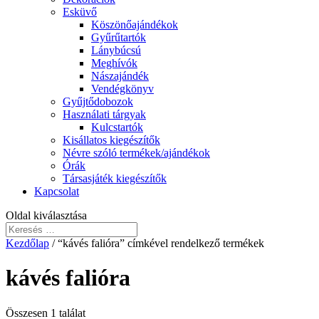
Esküvő
Köszönőajándékok
Gyűrűtartók
Lánybúcsú
Meghívók
Nászajándék
Vendégkönyv
Gyűjtődobozok
Használati tárgyak
Kulcstartók
Kisállatos kiegészítők
Névre szóló termékek/ajándékok
Órák
Társasjáték kiegészítők
Kapcsolat
Oldal kiválasztása
Kezdőlap
/ “kávés falióra” címkével rendelkező termékek
kávés falióra
Összesen 1 találat