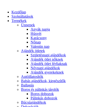
Kezdőlap
Szolgáltatások
Termékek
Ünnepek
Anyák napja
Húsvét
Karácsony
Nőnap
Valentin nap
Ajándék ötletek
Születésnapi ajándékok
Ajándék ötlet nőknek
Ajándék ötlet férfiaknak
Névnapi ajándékok
Ajándék gyerekeknek
Autóillatosítók
Babás ajándékok, kiegészítők
Ballagás
Boros és pálinkás tárolók
Boros dobozok
Pálinkás dobozok
Búcsúajándékok
Dekorációk