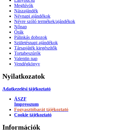
Lánybúcsú
Meghívók
Nászajándék
Névnapi ajándékok
Névre szóló termékek/ajándékok
Nőnap
Órák
Pálinkás dobozok
Születésnapi ajándékok
Társasjáték kiegészítők
Tortabeszúrók
Valentin nap
Vendégkönyv
Nyilatkozatok
Adatkezelési tájékoztató
ÁSZF
Impresszum
Fogyasztóbarát tájékoztató
Cookie tájékoztató
Információk