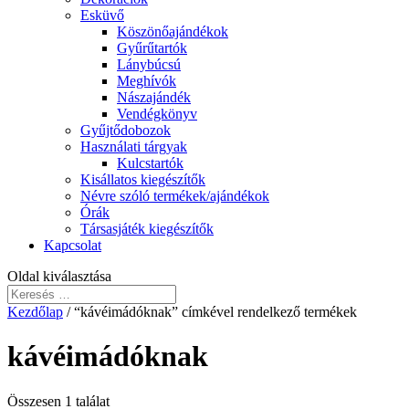
Esküvő
Köszönőajándékok
Gyűrűtartók
Lánybúcsú
Meghívók
Nászajándék
Vendégkönyv
Gyűjtődobozok
Használati tárgyak
Kulcstartók
Kisállatos kiegészítők
Névre szóló termékek/ajándékok
Órák
Társasjáték kiegészítők
Kapcsolat
Oldal kiválasztása
Kezdőlap
/ “kávéimádóknak” címkével rendelkező termékek
kávéimádóknak
Összesen 1 találat