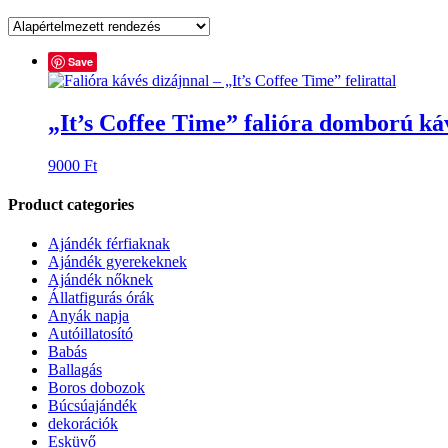
Save
„It’s Coffee Time” falióra domború ká
9000
Ft
Product categories
Ajándék férfiaknak
Ajándék gyerekeknek
Ajándék nőknek
Állatfigurás órák
Anyák napja
Autóillatosító
Babás
Ballagás
Boros dobozok
Búcsúajándék
dekorációk
Esküvő