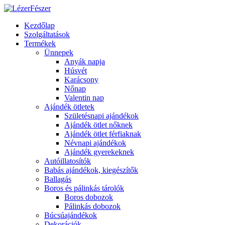
Kezdőlap
Szolgáltatások
Termékek
Ünnepek
Anyák napja
Húsvét
Karácsony
Nőnap
Valentin nap
Ajándék ötletek
Születésnapi ajándékok
Ajándék ötlet nőknek
Ajándék ötlet férfiaknak
Névnapi ajándékok
Ajándék gyerekeknek
Autóillatosítók
Babás ajándékok, kiegészítők
Ballagás
Boros és pálinkás tárolók
Boros dobozok
Pálinkás dobozok
Búcsúajándékok
Dekorációk