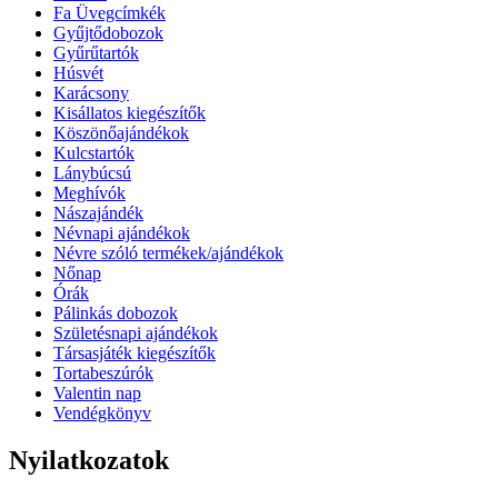
Fa Üvegcímkék
Gyűjtődobozok
Gyűrűtartók
Húsvét
Karácsony
Kisállatos kiegészítők
Köszönőajándékok
Kulcstartók
Lánybúcsú
Meghívók
Nászajándék
Névnapi ajándékok
Névre szóló termékek/ajándékok
Nőnap
Órák
Pálinkás dobozok
Születésnapi ajándékok
Társasjáték kiegészítők
Tortabeszúrók
Valentin nap
Vendégkönyv
Nyilatkozatok