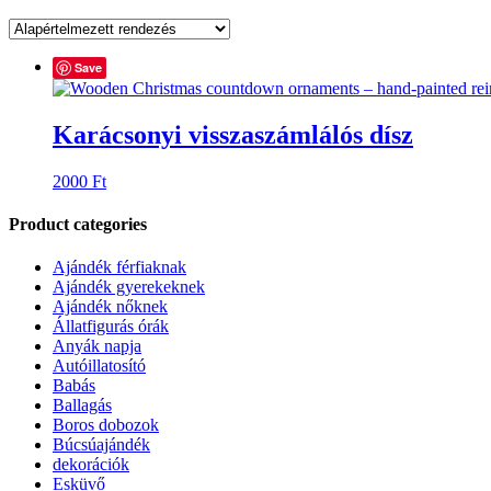
Save
Karácsonyi visszaszámlálós dísz
2000
Ft
Product categories
Ajándék férfiaknak
Ajándék gyerekeknek
Ajándék nőknek
Állatfigurás órák
Anyák napja
Autóillatosító
Babás
Ballagás
Boros dobozok
Búcsúajándék
dekorációk
Esküvő