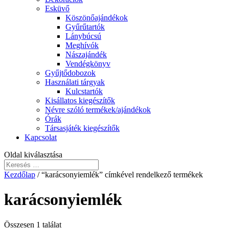
Esküvő
Köszönőajándékok
Gyűrűtartók
Lánybúcsú
Meghívók
Nászajándék
Vendégkönyv
Gyűjtődobozok
Használati tárgyak
Kulcstartók
Kisállatos kiegészítők
Névre szóló termékek/ajándékok
Órák
Társasjáték kiegészítők
Kapcsolat
Oldal kiválasztása
Kezdőlap
/ “karácsonyiemlék” címkével rendelkező termékek
karácsonyiemlék
Összesen 1 találat