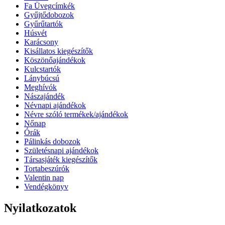
Fa Üvegcímkék
Gyűjtődobozok
Gyűrűtartók
Húsvét
Karácsony
Kisállatos kiegészítők
Köszönőajándékok
Kulcstartók
Lánybúcsú
Meghívók
Nászajándék
Névnapi ajándékok
Névre szóló termékek/ajándékok
Nőnap
Órák
Pálinkás dobozok
Születésnapi ajándékok
Társasjáték kiegészítők
Tortabeszúrók
Valentin nap
Vendégkönyv
Nyilatkozatok