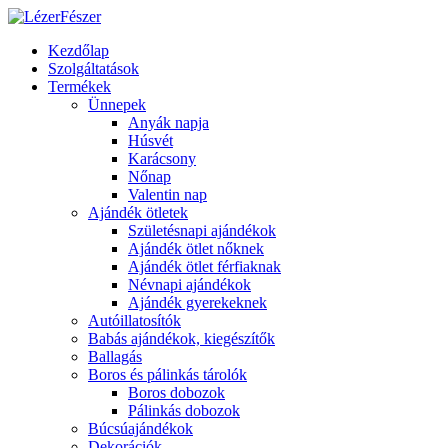
Kezdőlap
Szolgáltatások
Termékek
Ünnepek
Anyák napja
Húsvét
Karácsony
Nőnap
Valentin nap
Ajándék ötletek
Születésnapi ajándékok
Ajándék ötlet nőknek
Ajándék ötlet férfiaknak
Névnapi ajándékok
Ajándék gyerekeknek
Autóillatosítók
Babás ajándékok, kiegészítők
Ballagás
Boros és pálinkás tárolók
Boros dobozok
Pálinkás dobozok
Búcsúajándékok
Dekorációk