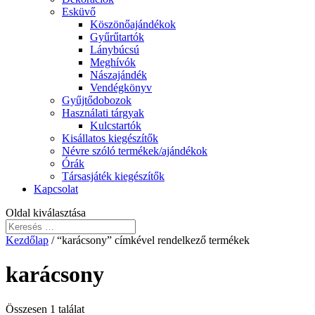
Esküvő
Köszönőajándékok
Gyűrűtartók
Lánybúcsú
Meghívók
Nászajándék
Vendégkönyv
Gyűjtődobozok
Használati tárgyak
Kulcstartók
Kisállatos kiegészítők
Névre szóló termékek/ajándékok
Órák
Társasjáték kiegészítők
Kapcsolat
Oldal kiválasztása
Kezdőlap
/ “karácsony” címkével rendelkező termékek
karácsony
Összesen 1 találat