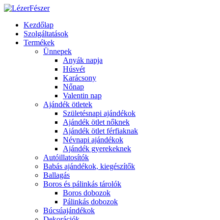
Kezdőlap
Szolgáltatások
Termékek
Ünnepek
Anyák napja
Húsvét
Karácsony
Nőnap
Valentin nap
Ajándék ötletek
Születésnapi ajándékok
Ajándék ötlet nőknek
Ajándék ötlet férfiaknak
Névnapi ajándékok
Ajándék gyerekeknek
Autóillatosítók
Babás ajándékok, kiegészítők
Ballagás
Boros és pálinkás tárolók
Boros dobozok
Pálinkás dobozok
Búcsúajándékok
Dekorációk