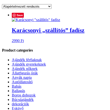
Save
Karácsonyi „szállítós” fadísz
2990
Ft
Product categories
Ajándék férfiaknak
Ajándék gyerekeknek
Ajándék nőknek
Állatfigurás órák
Anyák napja
Autóillatosító
Babás
Ballagás
Boros dobozok
Búcsúajándék
dekorációk
Esküvő