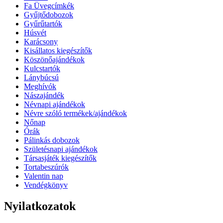
Fa Üvegcímkék
Gyűjtődobozok
Gyűrűtartók
Húsvét
Karácsony
Kisállatos kiegészítők
Köszönőajándékok
Kulcstartók
Lánybúcsú
Meghívók
Nászajándék
Névnapi ajándékok
Névre szóló termékek/ajándékok
Nőnap
Órák
Pálinkás dobozok
Születésnapi ajándékok
Társasjáték kiegészítők
Tortabeszúrók
Valentin nap
Vendégkönyv
Nyilatkozatok