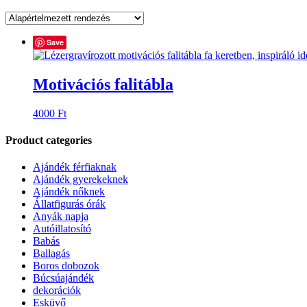
Save
Motivációs falitábla
4000
Ft
Product categories
Ajándék férfiaknak
Ajándék gyerekeknek
Ajándék nőknek
Állatfigurás órák
Anyák napja
Autóillatosító
Babás
Ballagás
Boros dobozok
Búcsúajándék
dekorációk
Esküvő