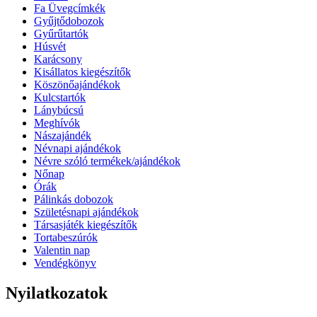
Fa Üvegcímkék
Gyűjtődobozok
Gyűrűtartók
Húsvét
Karácsony
Kisállatos kiegészítők
Köszönőajándékok
Kulcstartók
Lánybúcsú
Meghívók
Nászajándék
Névnapi ajándékok
Névre szóló termékek/ajándékok
Nőnap
Órák
Pálinkás dobozok
Születésnapi ajándékok
Társasjáték kiegészítők
Tortabeszúrók
Valentin nap
Vendégkönyv
Nyilatkozatok