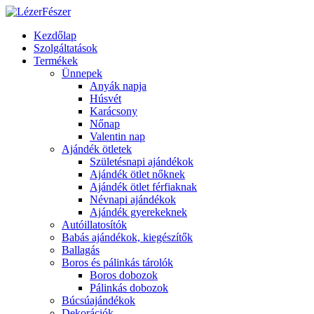
Kezdőlap
Szolgáltatások
Termékek
Ünnepek
Anyák napja
Húsvét
Karácsony
Nőnap
Valentin nap
Ajándék ötletek
Születésnapi ajándékok
Ajándék ötlet nőknek
Ajándék ötlet férfiaknak
Névnapi ajándékok
Ajándék gyerekeknek
Autóillatosítók
Babás ajándékok, kiegészítők
Ballagás
Boros és pálinkás tárolók
Boros dobozok
Pálinkás dobozok
Búcsúajándékok
Dekorációk