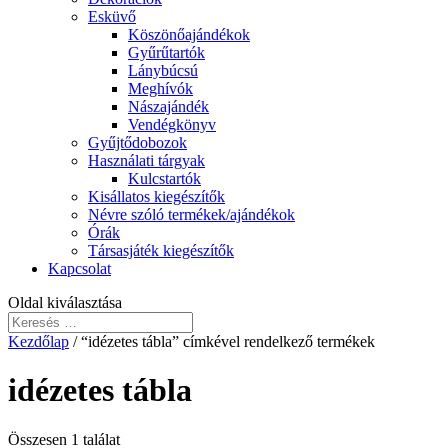
Esküvő
Köszönőajándékok
Gyűrűtartók
Lánybúcsú
Meghívók
Nászajándék
Vendégkönyv
Gyűjtődobozok
Használati tárgyak
Kulcstartók
Kisállatos kiegészítők
Névre szóló termékek/ajándékok
Órák
Társasjáték kiegészítők
Kapcsolat
Oldal kiválasztása
Kezdőlap
/ “idézetes tábla” címkével rendelkező termékek
idézetes tábla
Összesen 1 találat