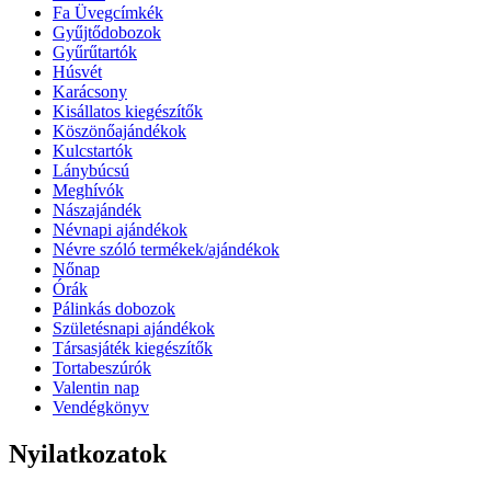
Fa Üvegcímkék
Gyűjtődobozok
Gyűrűtartók
Húsvét
Karácsony
Kisállatos kiegészítők
Köszönőajándékok
Kulcstartók
Lánybúcsú
Meghívók
Nászajándék
Névnapi ajándékok
Névre szóló termékek/ajándékok
Nőnap
Órák
Pálinkás dobozok
Születésnapi ajándékok
Társasjáték kiegészítők
Tortabeszúrók
Valentin nap
Vendégkönyv
Nyilatkozatok