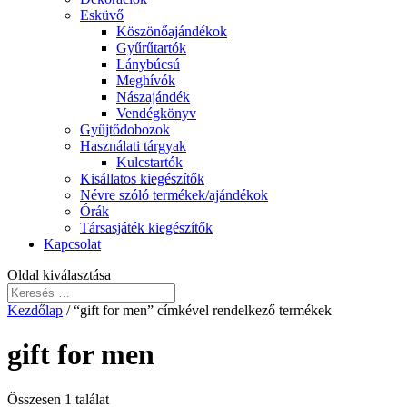
Esküvő
Köszönőajándékok
Gyűrűtartók
Lánybúcsú
Meghívók
Nászajándék
Vendégkönyv
Gyűjtődobozok
Használati tárgyak
Kulcstartók
Kisállatos kiegészítők
Névre szóló termékek/ajándékok
Órák
Társasjáték kiegészítők
Kapcsolat
Oldal kiválasztása
Kezdőlap
/ “gift for men” címkével rendelkező termékek
gift for men
Összesen 1 találat