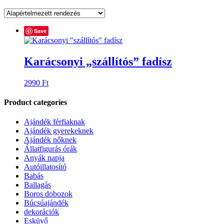
Save
Karácsonyi „szállítós” fadísz
2990
Ft
Product categories
Ajándék férfiaknak
Ajándék gyerekeknek
Ajándék nőknek
Állatfigurás órák
Anyák napja
Autóillatosító
Babás
Ballagás
Boros dobozok
Búcsúajándék
dekorációk
Esküvő