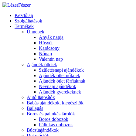
Kezdőlap
Szolgáltatások
Termékek
Ünnepek
Anyák napja
Húsvét
Karácsony
Nőnap
Valentin nap
Ajándék ötletek
Születésnapi ajándékok
Ajándék ötlet nőknek
Ajándék ötlet férfiaknak
Névnapi ajándékok
Ajándék gyerekeknek
Autóillatosítók
Babás ajándékok, kiegészítők
Ballagás
Boros és pálinkás tárolók
Boros dobozok
Pálinkás dobozok
Búcsúajándékok
Dekorációk