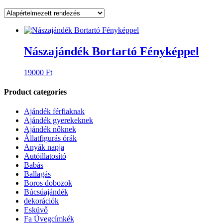
Nászajándék Bortartó Fényképpel
19000
Ft
Product categories
Ajándék férfiaknak
Ajándék gyerekeknek
Ajándék nőknek
Állatfigurás órák
Anyák napja
Autóillatosító
Babás
Ballagás
Boros dobozok
Búcsúajándék
dekorációk
Esküvő
Fa Üvegcímkék