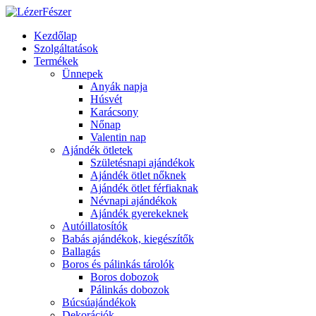
Kezdőlap
Szolgáltatások
Termékek
Ünnepek
Anyák napja
Húsvét
Karácsony
Nőnap
Valentin nap
Ajándék ötletek
Születésnapi ajándékok
Ajándék ötlet nőknek
Ajándék ötlet férfiaknak
Névnapi ajándékok
Ajándék gyerekeknek
Autóillatosítók
Babás ajándékok, kiegészítők
Ballagás
Boros és pálinkás tárolók
Boros dobozok
Pálinkás dobozok
Búcsúajándékok
Dekorációk