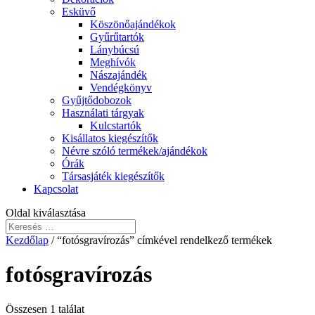
Esküvő
Köszönőajándékok
Gyűrűtartók
Lánybúcsú
Meghívók
Nászajándék
Vendégkönyv
Gyűjtődobozok
Használati tárgyak
Kulcstartók
Kisállatos kiegészítők
Névre szóló termékek/ajándékok
Órák
Társasjáték kiegészítők
Kapcsolat
Oldal kiválasztása
Kezdőlap
/ “fotósgravírozás” címkével rendelkező termékek
fotósgravírozás
Összesen 1 találat