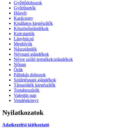
Gyűjtődobozok
Gyűrűtartók
Húsvét
Karácsony
Kisállatos kiegészítők
Köszönőajándékok
Kulcstartók
Lánybúcsú
Meghívók
Nászajándék
Névnapi ajándékok
Névre szóló termékek/ajándékok
Nőnap
Órák
Pálinkás dobozok
Születésnapi ajándékok
Társasjáték kiegészítők
Tortabeszúrók
Valentin nap
Vendégkönyv
Nyilatkozatok
Adatkezelési tájékoztató