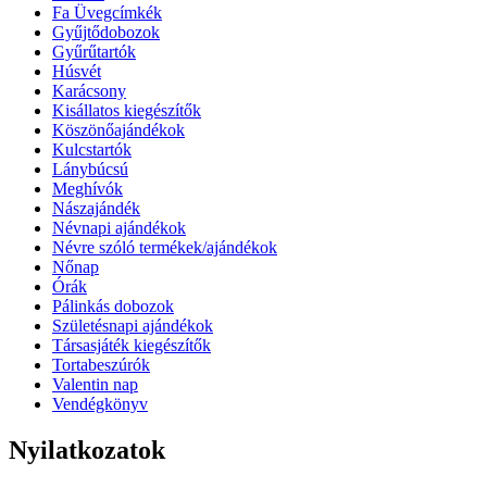
Fa Üvegcímkék
Gyűjtődobozok
Gyűrűtartók
Húsvét
Karácsony
Kisállatos kiegészítők
Köszönőajándékok
Kulcstartók
Lánybúcsú
Meghívók
Nászajándék
Névnapi ajándékok
Névre szóló termékek/ajándékok
Nőnap
Órák
Pálinkás dobozok
Születésnapi ajándékok
Társasjáték kiegészítők
Tortabeszúrók
Valentin nap
Vendégkönyv
Nyilatkozatok