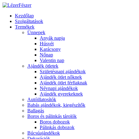
Kezdőlap
Szolgáltatások
Termékek
Ünnepek
Anyák napja
Húsvét
Karácsony
Nőnap
Valentin nap
Ajándék ötletek
Születésnapi ajándékok
Ajándék ötlet nőknek
Ajándék ötlet férfiaknak
Névnapi ajándékok
Ajándék gyerekeknek
Autóillatosítók
Babás ajándékok, kiegészítők
Ballagás
Boros és pálinkás tárolók
Boros dobozok
Pálinkás dobozok
Búcsúajándékok
Dekorációk