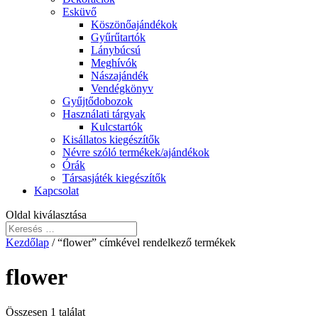
Esküvő
Köszönőajándékok
Gyűrűtartók
Lánybúcsú
Meghívók
Nászajándék
Vendégkönyv
Gyűjtődobozok
Használati tárgyak
Kulcstartók
Kisállatos kiegészítők
Névre szóló termékek/ajándékok
Órák
Társasjáték kiegészítők
Kapcsolat
Oldal kiválasztása
Kezdőlap
/ “flower” címkével rendelkező termékek
flower
Összesen 1 találat