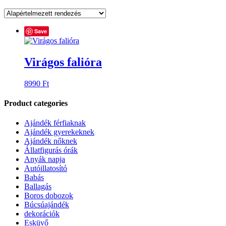
Save
Virágos falióra
8990
Ft
Product categories
Ajándék férfiaknak
Ajándék gyerekeknek
Ajándék nőknek
Állatfigurás órák
Anyák napja
Autóillatosító
Babás
Ballagás
Boros dobozok
Búcsúajándék
dekorációk
Esküvő