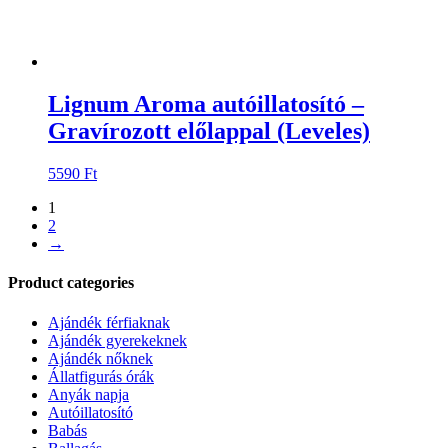
Lignum Aroma autóillatosító –
Gravírozott előlappal (Leveles)
5590
Ft
1
2
→
Product categories
Ajándék férfiaknak
Ajándék gyerekeknek
Ajándék nőknek
Állatfigurás órák
Anyák napja
Autóillatosító
Babás