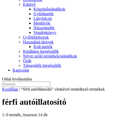
Esküvő
Köszönőajándékok
Gyűrűtartók
Lánybúcsú
Meghívók
Nászajándék
Vendégkönyv
Gyűjtődobozok
Használati tárgyak
Kulcstartók
Kisállatos kiegészítők
Névre szóló termékek/ajándékok
Órák
Társasjáték kiegészítők
Kapcsolat
Oldal kiválasztása
Kezdőlap
/ “férfi autóillatosító” címkével rendelkező termékek
férfi autóillatosító
1–9 termék, összesen 14 db