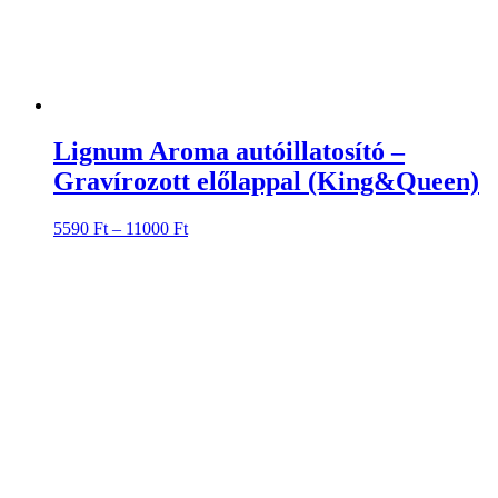
Lignum Aroma autóillatosító –
Gravírozott előlappal (King&Queen)
Ártartomány:
5590
Ft
–
11000
Ft
5590 Ft
-
11000 Ft