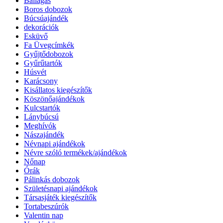
Ballagás
Boros dobozok
Búcsúajándék
dekorációk
Esküvő
Fa Üvegcímkék
Gyűjtődobozok
Gyűrűtartók
Húsvét
Karácsony
Kisállatos kiegészítők
Köszönőajándékok
Kulcstartók
Lánybúcsú
Meghívók
Nászajándék
Névnapi ajándékok
Névre szóló termékek/ajándékok
Nőnap
Órák
Pálinkás dobozok
Születésnapi ajándékok
Társasjáték kiegészítők
Tortabeszúrók
Valentin nap