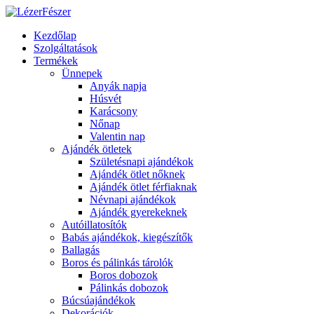
Kezdőlap
Szolgáltatások
Termékek
Ünnepek
Anyák napja
Húsvét
Karácsony
Nőnap
Valentin nap
Ajándék ötletek
Születésnapi ajándékok
Ajándék ötlet nőknek
Ajándék ötlet férfiaknak
Névnapi ajándékok
Ajándék gyerekeknek
Autóillatosítók
Babás ajándékok, kiegészítők
Ballagás
Boros és pálinkás tárolók
Boros dobozok
Pálinkás dobozok
Búcsúajándékok
Dekorációk