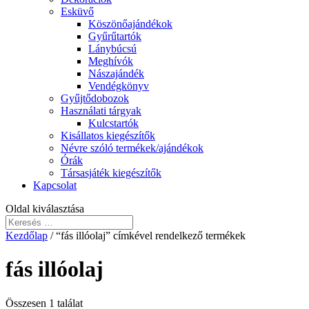
Esküvő
Köszönőajándékok
Gyűrűtartók
Lánybúcsú
Meghívók
Nászajándék
Vendégkönyv
Gyűjtődobozok
Használati tárgyak
Kulcstartók
Kisállatos kiegészítők
Névre szóló termékek/ajándékok
Órák
Társasjáték kiegészítők
Kapcsolat
Oldal kiválasztása
Kezdőlap
/ “fás illóolaj” címkével rendelkező termékek
fás illóolaj
Összesen 1 találat