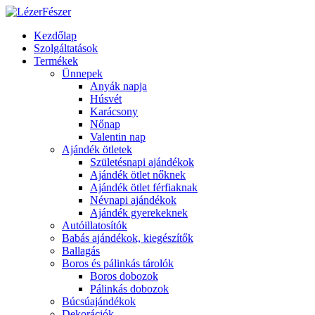
Kezdőlap
Szolgáltatások
Termékek
Ünnepek
Anyák napja
Húsvét
Karácsony
Nőnap
Valentin nap
Ajándék ötletek
Születésnapi ajándékok
Ajándék ötlet nőknek
Ajándék ötlet férfiaknak
Névnapi ajándékok
Ajándék gyerekeknek
Autóillatosítók
Babás ajándékok, kiegészítők
Ballagás
Boros és pálinkás tárolók
Boros dobozok
Pálinkás dobozok
Búcsúajándékok
Dekorációk