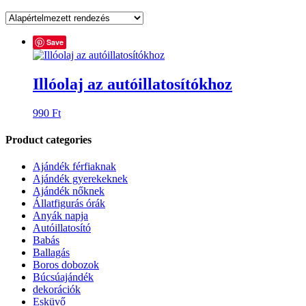
Save
Illóolaj az autóillatosítókhoz
990
Ft
Product categories
Ajándék férfiaknak
Ajándék gyerekeknek
Ajándék nőknek
Állatfigurás órák
Anyák napja
Autóillatosító
Babás
Ballagás
Boros dobozok
Búcsúajándék
dekorációk
Esküvő