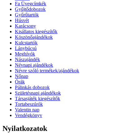
Fa Üvegcímkék
Gyűjtődobozok
Gyűrűtartók
Húsvét
Karácsony
Kisállatos kiegészítők
Köszönőajándékok
Kulcstartók
Lánybúcsú
Meghívók
Nászajándék
Névnapi ajándékok
Névre szóló termékek/ajándékok
Nőnap
Órák
Pálinkás dobozok
Születésnapi ajándékok
Társasjáték kiegészítők
Tortabeszúrók
Valentin nap
Vendégkönyv
Nyilatkozatok