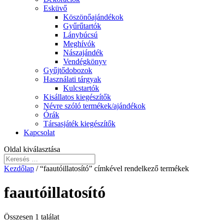
Esküvő
Köszönőajándékok
Gyűrűtartók
Lánybúcsú
Meghívók
Nászajándék
Vendégkönyv
Gyűjtődobozok
Használati tárgyak
Kulcstartók
Kisállatos kiegészítők
Névre szóló termékek/ajándékok
Órák
Társasjáték kiegészítők
Kapcsolat
Oldal kiválasztása
Kezdőlap
/ “faautóillatosító” címkével rendelkező termékek
faautóillatosító
Összesen 1 találat