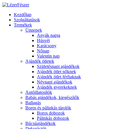
Kezdőlap
Szolgáltatások
Termékek
Ünnepek
Anyák napja
Húsvét
Karácsony
Nőnap
Valentin nap
Ajándék ötletek
Születésnapi ajándékok
Ajándék ötlet nőknek
Ajándék ötlet férfiaknak
Névnapi ajándékok
Ajándék gyerekeknek
Autóillatosítók
Babás ajándékok, kiegészítők
Ballagás
Boros és pálinkás tárolók
Boros dobozok
Pálinkás dobozok
Búcsúajándékok
Dekorációk