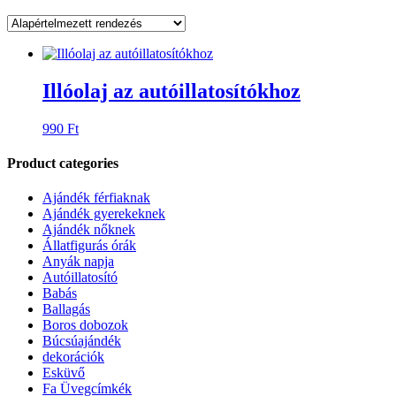
Illóolaj az autóillatosítókhoz
990
Ft
Product categories
Ajándék férfiaknak
Ajándék gyerekeknek
Ajándék nőknek
Állatfigurás órák
Anyák napja
Autóillatosító
Babás
Ballagás
Boros dobozok
Búcsúajándék
dekorációk
Esküvő
Fa Üvegcímkék