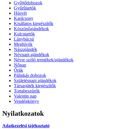
Gyűjtődobozok
Gyűrűtartók
Húsvét
Karácsony
Kisállatos kiegészítők
Köszönőajándékok
Kulcstartók
Lánybúcsú
Meghívók
Nászajándék
Névnapi ajándékok
Névre szóló termékek/ajándékok
Nőnap
Órák
Pálinkás dobozok
Születésnapi ajándékok
Társasjáték kiegészítők
Tortabeszúrók
Valentin nap
Vendégkönyv
Nyilatkozatok
Adatkezelési tájékoztató