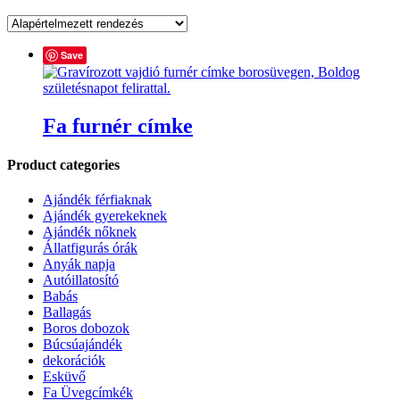
Save
Fa furnér címke
Product categories
Ajándék férfiaknak
Ajándék gyerekeknek
Ajándék nőknek
Állatfigurás órák
Anyák napja
Autóillatosító
Babás
Ballagás
Boros dobozok
Búcsúajándék
dekorációk
Esküvő
Fa Üvegcímkék