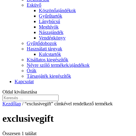
Esküvő
Köszönőajándékok
Gyűrűtartók
Lánybúcsú
Meghívók
Nászajándék
Vendégkönyv
Gyűjtődobozok
Használati tárgyak
Kulcstartók
Kisállatos kiegészítők
Névre szóló termékek/ajándékok
Órák
Társasjáték kiegészítők
Kapcsolat
Oldal kiválasztása
Kezdőlap
/ “exclusivegift” címkével rendelkező termékek
exclusivegift
Összesen 1 találat