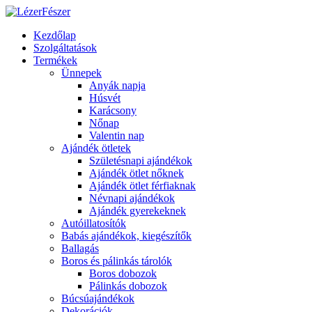
Kezdőlap
Szolgáltatások
Termékek
Ünnepek
Anyák napja
Húsvét
Karácsony
Nőnap
Valentin nap
Ajándék ötletek
Születésnapi ajándékok
Ajándék ötlet nőknek
Ajándék ötlet férfiaknak
Névnapi ajándékok
Ajándék gyerekeknek
Autóillatosítók
Babás ajándékok, kiegészítők
Ballagás
Boros és pálinkás tárolók
Boros dobozok
Pálinkás dobozok
Búcsúajándékok
Dekorációk