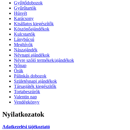
Gyűjtődobozok
Gyűrűtartók
Húsvét
Karácsony
Kisállatos kiegészítők
Köszönőajándékok
Kulcstartók
Lánybúcsú
Meghívók
Nászajándék
Névnapi ajándékok
Névre szóló termékek/ajándékok
Nőnap
Órák
Pálinkás dobozok
Születésnapi ajándékok
Társasjáték kiegészítők
Tortabeszúrók
Valentin nap
Vendégkönyv
Nyilatkozatok
Adatkezelési tájékoztató