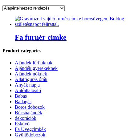
Fa furnér címke
Product categories
Ajándék férfiaknak
Ajándék gyerekeknek
Ajándék nőknek
Állatfigurás órák
Anyák napja
Autóillatosító
Babás
Ballagás
Boros dobozok
Búcsúajándék
dekorációk
Esküvő
Fa Üvegcímkék
Gyűjtődobozok