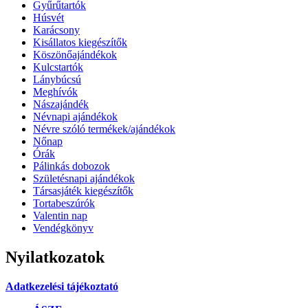
Gyűrűtartók
Húsvét
Karácsony
Kisállatos kiegészítők
Köszönőajándékok
Kulcstartók
Lánybúcsú
Meghívók
Nászajándék
Névnapi ajándékok
Névre szóló termékek/ajándékok
Nőnap
Órák
Pálinkás dobozok
Születésnapi ajándékok
Társasjáték kiegészítők
Tortabeszúrók
Valentin nap
Vendégkönyv
Nyilatkozatok
Adatkezelési tájékoztató