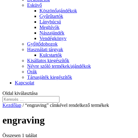
Esküvő
Köszönőajándékok
Gyűrűtartók
Lánybúcsú
Meghívók
Nászajándék
Vendégkönyv
Gyűjtődobozok
Használati tárgyak
Kulcstartók
Kisállatos kiegészítők
Névre szóló termékek/ajándékok
Órák
Társasjáték kiegészítők
Kapcsolat
Oldal kiválasztása
Kezdőlap
/ “engraving” címkével rendelkező termékek
engraving
Összesen 1 találat