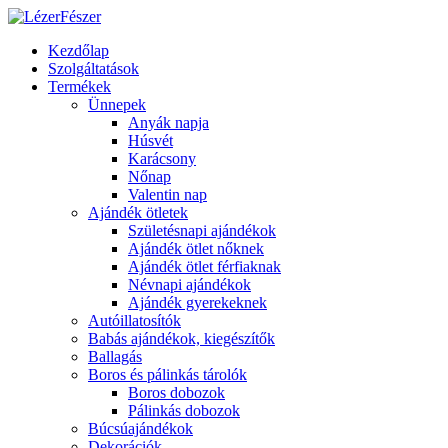
Kezdőlap
Szolgáltatások
Termékek
Ünnepek
Anyák napja
Húsvét
Karácsony
Nőnap
Valentin nap
Ajándék ötletek
Születésnapi ajándékok
Ajándék ötlet nőknek
Ajándék ötlet férfiaknak
Névnapi ajándékok
Ajándék gyerekeknek
Autóillatosítók
Babás ajándékok, kiegészítők
Ballagás
Boros és pálinkás tárolók
Boros dobozok
Pálinkás dobozok
Búcsúajándékok
Dekorációk