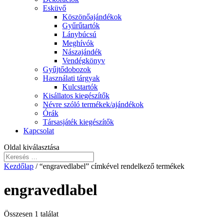
Esküvő
Köszönőajándékok
Gyűrűtartók
Lánybúcsú
Meghívók
Nászajándék
Vendégkönyv
Gyűjtődobozok
Használati tárgyak
Kulcstartók
Kisállatos kiegészítők
Névre szóló termékek/ajándékok
Órák
Társasjáték kiegészítők
Kapcsolat
Oldal kiválasztása
Kezdőlap
/ “engravedlabel” címkével rendelkező termékek
engravedlabel
Összesen 1 találat