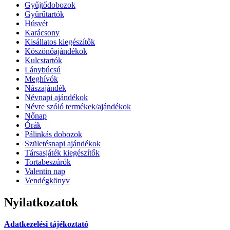
Gyűjtődobozok
Gyűrűtartók
Húsvét
Karácsony
Kisállatos kiegészítők
Köszönőajándékok
Kulcstartók
Lánybúcsú
Meghívók
Nászajándék
Névnapi ajándékok
Névre szóló termékek/ajándékok
Nőnap
Órák
Pálinkás dobozok
Születésnapi ajándékok
Társasjáték kiegészítők
Tortabeszúrók
Valentin nap
Vendégkönyv
Nyilatkozatok
Adatkezelési tájékoztató