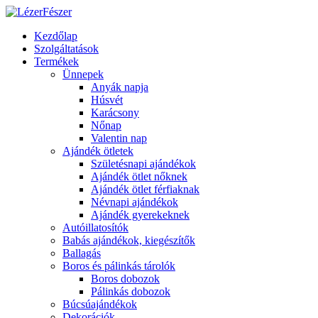
Kezdőlap
Szolgáltatások
Termékek
Ünnepek
Anyák napja
Húsvét
Karácsony
Nőnap
Valentin nap
Ajándék ötletek
Születésnapi ajándékok
Ajándék ötlet nőknek
Ajándék ötlet férfiaknak
Névnapi ajándékok
Ajándék gyerekeknek
Autóillatosítók
Babás ajándékok, kiegészítők
Ballagás
Boros és pálinkás tárolók
Boros dobozok
Pálinkás dobozok
Búcsúajándékok
Dekorációk