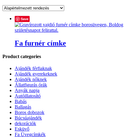
Save
Fa furnér címke
Product categories
Ajándék férfiaknak
Ajándék gyerekeknek
Ajándék nőknek
Állatfigurás órák
Anyák napja
Autóillatosító
Babás
Ballagás
Boros dobozok
Búcsúajándék
dekorációk
Esküvő
Fa Üvegcímkék