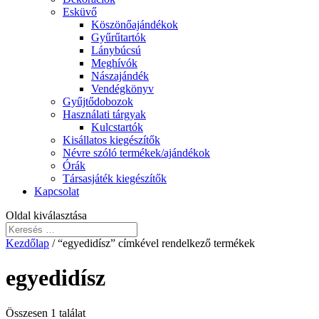
Esküvő
Köszönőajándékok
Gyűrűtartók
Lánybúcsú
Meghívók
Nászajándék
Vendégkönyv
Gyűjtődobozok
Használati tárgyak
Kulcstartók
Kisállatos kiegészítők
Névre szóló termékek/ajándékok
Órák
Társasjáték kiegészítők
Kapcsolat
Oldal kiválasztása
Kezdőlap
/ “egyedidísz” címkével rendelkező termékek
egyedidísz
Összesen 1 találat