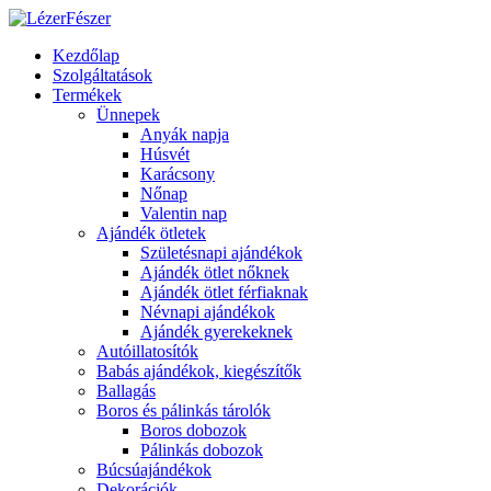
Kezdőlap
Szolgáltatások
Termékek
Ünnepek
Anyák napja
Húsvét
Karácsony
Nőnap
Valentin nap
Ajándék ötletek
Születésnapi ajándékok
Ajándék ötlet nőknek
Ajándék ötlet férfiaknak
Névnapi ajándékok
Ajándék gyerekeknek
Autóillatosítók
Babás ajándékok, kiegészítők
Ballagás
Boros és pálinkás tárolók
Boros dobozok
Pálinkás dobozok
Búcsúajándékok
Dekorációk