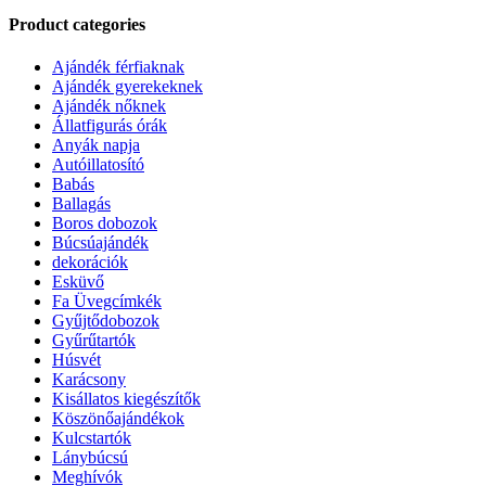
Product categories
Ajándék férfiaknak
Ajándék gyerekeknek
Ajándék nőknek
Állatfigurás órák
Anyák napja
Autóillatosító
Babás
Ballagás
Boros dobozok
Búcsúajándék
dekorációk
Esküvő
Fa Üvegcímkék
Gyűjtődobozok
Gyűrűtartók
Húsvét
Karácsony
Kisállatos kiegészítők
Köszönőajándékok
Kulcstartók
Lánybúcsú
Meghívók