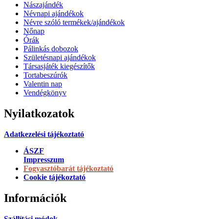
Nászajándék
Névnapi ajándékok
Névre szóló termékek/ajándékok
Nőnap
Órák
Pálinkás dobozok
Születésnapi ajándékok
Társasjáték kiegészítők
Tortabeszúrók
Valentin nap
Vendégkönyv
Nyilatkozatok
Adatkezelési tájékoztató
ÁSZF
Impresszum
Fogyasztóbarát tájékoztató
Cookie tájékoztató
Információk
Szállítási módok