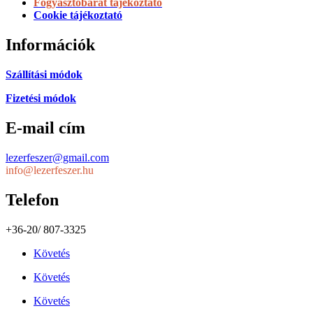
Adatkezelési tájékoztató
ÁSZF
Impresszum
Fogyasztóbarát tájékoztató
Cookie tájékoztató
Információk
Szállítási módok
Fizetési módok
E-mail cím
lezerfeszer@gmail.com
info@lezerfeszer.hu
Telefon
+36-20/ 807-3325