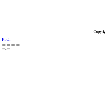
Követés
Követés
Követés
Copyrig
Kosár