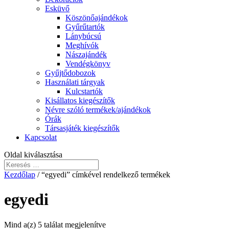
Esküvő
Köszönőajándékok
Gyűrűtartók
Lánybúcsú
Meghívók
Nászajándék
Vendégkönyv
Gyűjtődobozok
Használati tárgyak
Kulcstartók
Kisállatos kiegészítők
Névre szóló termékek/ajándékok
Órák
Társasjáték kiegészítők
Kapcsolat
Oldal kiválasztása
Kezdőlap
/ “egyedi” címkével rendelkező termékek
egyedi
Mind a(z) 5 találat megjelenítve