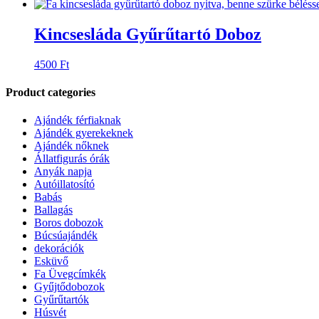
Karácsonyi „szállítós” fadísz
2990
Ft
Save
Kincsesláda Gyűrűtartó Doboz
4500
Ft
Product categories
Ajándék férfiaknak
Ajándék gyerekeknek
Ajándék nőknek
Állatfigurás órák
Anyák napja
Autóillatosító
Babás
Ballagás
Boros dobozok
Búcsúajándék