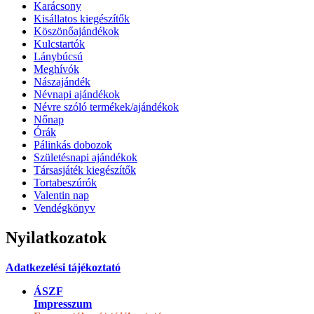
dekorációk
Esküvő
Fa Üvegcímkék
Gyűjtődobozok
Gyűrűtartók
Húsvét
Karácsony
Kisállatos kiegészítők
Köszönőajándékok
Kulcstartók
Lánybúcsú
Meghívók
Nászajándék
Névnapi ajándékok
Névre szóló termékek/ajándékok
Nőnap
Órák
Pálinkás dobozok
Születésnapi ajándékok
Társasjáték kiegészítők
Tortabeszúrók
Valentin nap
Vendégkönyv
Nyilatkozatok