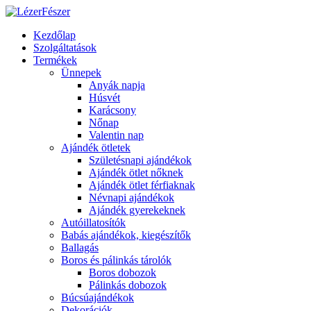
Kezdőlap
Szolgáltatások
Termékek
Ünnepek
Anyák napja
Húsvét
Karácsony
Nőnap
Valentin nap
Ajándék ötletek
Születésnapi ajándékok
Ajándék ötlet nőknek
Ajándék ötlet férfiaknak
Névnapi ajándékok
Ajándék gyerekeknek
Autóillatosítók
Babás ajándékok, kiegészítők
Ballagás
Boros és pálinkás tárolók
Boros dobozok
Pálinkás dobozok
Búcsúajándékok
Dekorációk