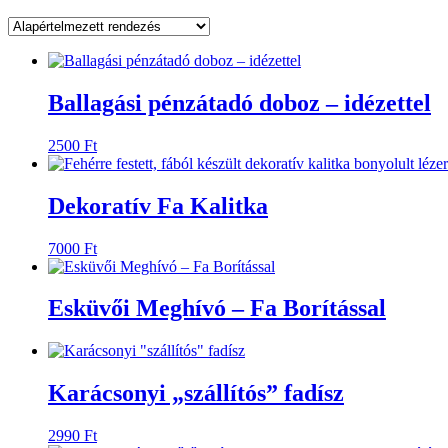
Save
Ballagási pénzátadó doboz – idézettel
2500
Ft
Save
Dekoratív Fa Kalitka
7000
Ft
Save
Esküvői Meghívó – Fa Borítással
Save