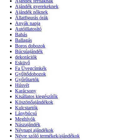
Ajándék férfiaknak
Ajándék gyerekeknek
Ajándék nőknek
Állatfigurás órák
Anyák napja
Autóillatosító
Babás
Ballagás
Boros dobozok
Búcsúajándék
dekorációk
Esküvő
Fa Üvegcímkék
Gyűjtődobozok
Gyűrűtartók
Húsvét
Karácsony
Kisállatos kiegészítők
Köszönőajándékok
Kulcstartók
Lánybúcsú
Meghívók
Nászajándék
Névnapi ajándékok
Névre szóló termékek/ajándékok