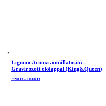
Lignum Aroma autóillatosító –
Gravírozott előlappal (King&Queen)
Ártartomány:
5590
Ft
–
11000
Ft
5590 Ft
-
11000 Ft