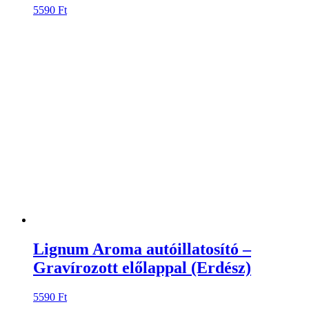
5590
Ft
Lignum Aroma autóillatosító –
Gravírozott előlappal (Erdész)
5590
Ft