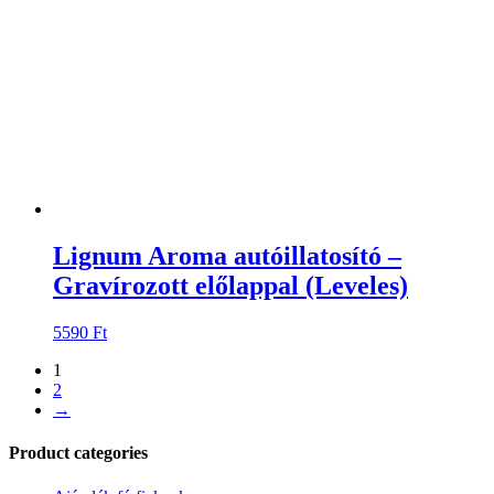
Lignum Aroma autóillatosító –
Gravírozott előlappal (Leveles)
5590
Ft
1
2
→
Product categories