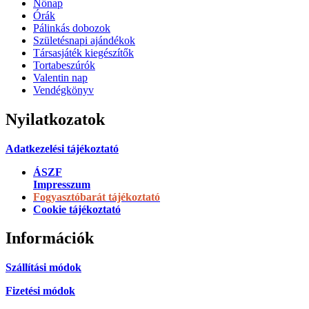
Nőnap
Órák
Pálinkás dobozok
Születésnapi ajándékok
Társasjáték kiegészítők
Tortabeszúrók
Valentin nap
Vendégkönyv
Nyilatkozatok
Adatkezelési tájékoztató
ÁSZF
Impresszum
Fogyasztóbarát tájékoztató
Cookie tájékoztató
Információk
Szállítási módok
Fizetési módok