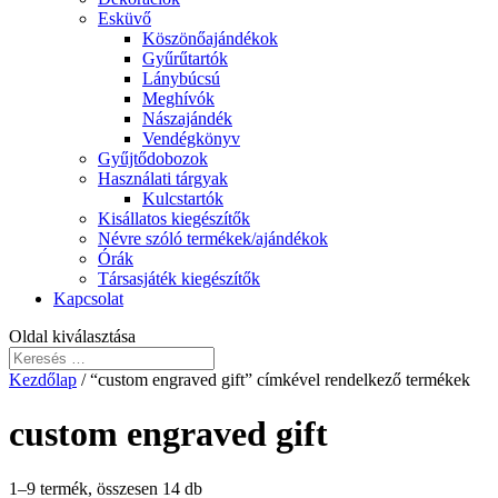
Esküvő
Köszönőajándékok
Gyűrűtartók
Lánybúcsú
Meghívók
Nászajándék
Vendégkönyv
Gyűjtődobozok
Használati tárgyak
Kulcstartók
Kisállatos kiegészítők
Névre szóló termékek/ajándékok
Órák
Társasjáték kiegészítők
Kapcsolat
Oldal kiválasztása
Kezdőlap
/ “custom engraved gift” címkével rendelkező termékek
custom engraved gift
1–9 termék, összesen 14 db