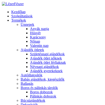
Kezdőlap
Szolgáltatások
Termékek
Ünnepek
Anyák napja
Húsvét
Karácsony
Nőnap
Valentin nap
Ajándék ötletek
Születésnapi ajándékok
Ajándék ötlet nőknek
Ajándék ötlet férfiaknak
Névnapi ajándékok
Ajándék gyerekeknek
Autóillatosítók
Babás ajándékok, kiegészítők
Ballagás
Boros és pálinkás tárolók
Boros dobozok
Pálinkás dobozok
Búcsúajándékok
Dekorációk