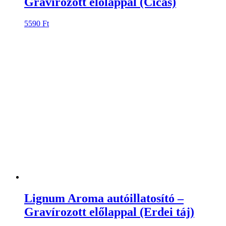
Gravírozott előlappal (Cicás)
5590
Ft
Lignum Aroma autóillatosító –
Gravírozott előlappal (Erdei táj)