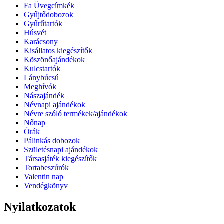
Fa Üvegcímkék
Gyűjtődobozok
Gyűrűtartók
Húsvét
Karácsony
Kisállatos kiegészítők
Köszönőajándékok
Kulcstartók
Lánybúcsú
Meghívók
Nászajándék
Névnapi ajándékok
Névre szóló termékek/ajándékok
Nőnap
Órák
Pálinkás dobozok
Születésnapi ajándékok
Társasjáték kiegészítők
Tortabeszúrók
Valentin nap
Vendégkönyv
Nyilatkozatok