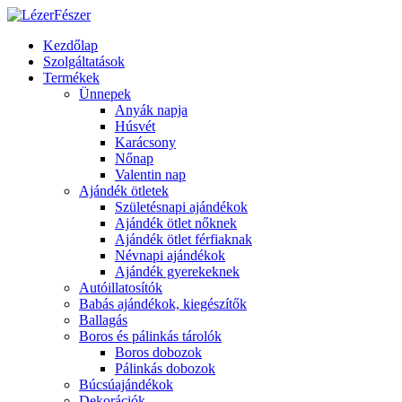
Kezdőlap
Szolgáltatások
Termékek
Ünnepek
Anyák napja
Húsvét
Karácsony
Nőnap
Valentin nap
Ajándék ötletek
Születésnapi ajándékok
Ajándék ötlet nőknek
Ajándék ötlet férfiaknak
Névnapi ajándékok
Ajándék gyerekeknek
Autóillatosítók
Babás ajándékok, kiegészítők
Ballagás
Boros és pálinkás tárolók
Boros dobozok
Pálinkás dobozok
Búcsúajándékok
Dekorációk