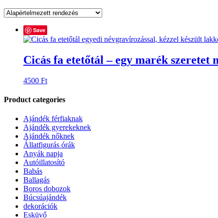
Save
Cicás fa etetőtál – egy marék szeretet
4500
Ft
Product categories
Ajándék férfiaknak
Ajándék gyerekeknek
Ajándék nőknek
Állatfigurás órák
Anyák napja
Autóillatosító
Babás
Ballagás
Boros dobozok
Búcsúajándék
dekorációk
Esküvő