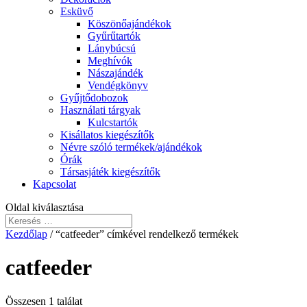
Esküvő
Köszönőajándékok
Gyűrűtartók
Lánybúcsú
Meghívók
Nászajándék
Vendégkönyv
Gyűjtődobozok
Használati tárgyak
Kulcstartók
Kisállatos kiegészítők
Névre szóló termékek/ajándékok
Órák
Társasjáték kiegészítők
Kapcsolat
Oldal kiválasztása
Kezdőlap
/ “catfeeder” címkével rendelkező termékek
catfeeder
Összesen 1 találat