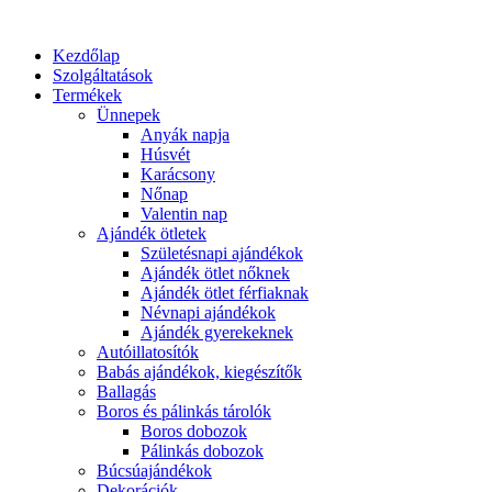
Kezdőlap
Szolgáltatások
Termékek
Ünnepek
Anyák napja
Húsvét
Karácsony
Nőnap
Valentin nap
Ajándék ötletek
Születésnapi ajándékok
Ajándék ötlet nőknek
Ajándék ötlet férfiaknak
Névnapi ajándékok
Ajándék gyerekeknek
Autóillatosítók
Babás ajándékok, kiegészítők
Ballagás
Boros és pálinkás tárolók
Boros dobozok
Pálinkás dobozok
Búcsúajándékok
Dekorációk