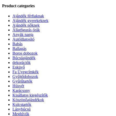
Product categories
Ajándék férfiaknak
Ajándék gyerekeknek
Ajándék nőknek
Állatfigurás órák
Anyák napja
Autóillatosító
Babás
Ballagás
Boros dobozok
Búcsúajándék
dekorációk
Esküvő
Fa Üvegcímkék
Gyűjtődobozok
Gyűrűtartók
Húsvét
Karácsony
Kisállatos kiegészítők
Köszönőajándékok
Kulcstartók
Lánybúcsú
Meghívók