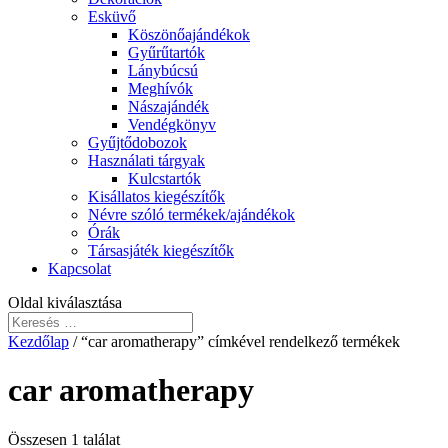
Esküvő
Köszönőajándékok
Gyűrűtartók
Lánybúcsú
Meghívók
Nászajándék
Vendégkönyv
Gyűjtődobozok
Használati tárgyak
Kulcstartók
Kisállatos kiegészítők
Névre szóló termékek/ajándékok
Órák
Társasjáték kiegészítők
Kapcsolat
Oldal kiválasztása
Kezdőlap
/ “car aromatherapy” címkével rendelkező termékek
car aromatherapy
Összesen 1 találat