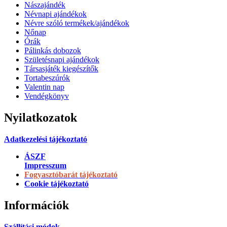
Nászajándék
Névnapi ajándékok
Névre szóló termékek/ajándékok
Nőnap
Órák
Pálinkás dobozok
Születésnapi ajándékok
Társasjáték kiegészítők
Tortabeszúrók
Valentin nap
Vendégkönyv
Nyilatkozatok
Adatkezelési tájékoztató
ÁSZF
Impresszum
Fogyasztóbarát tájékoztató
Cookie tájékoztató
Információk
Szállítási módok