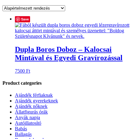
Save
Dupla Boros Doboz – Kalocsai
Mintával és Egyedi Gravírozással
7500
Ft
Product categories
Ajándék férfiaknak
Ajándék gyerekeknek
Ajándék nőknek
Állatfigurás órák
Anyák napja
Autóillatosító
Babás
Ballagás