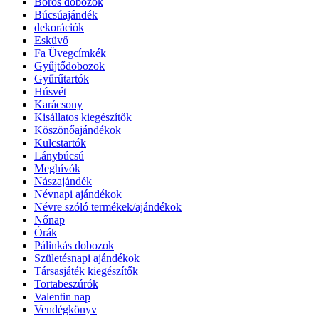
Boros dobozok
Búcsúajándék
dekorációk
Esküvő
Fa Üvegcímkék
Gyűjtődobozok
Gyűrűtartók
Húsvét
Karácsony
Kisállatos kiegészítők
Köszönőajándékok
Kulcstartók
Lánybúcsú
Meghívók
Nászajándék
Névnapi ajándékok
Névre szóló termékek/ajándékok
Nőnap
Órák
Pálinkás dobozok
Születésnapi ajándékok
Társasjáték kiegészítők
Tortabeszúrók
Valentin nap
Vendégkönyv