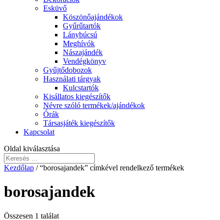
Esküvő
Köszönőajándékok
Gyűrűtartók
Lánybúcsú
Meghívók
Nászajándék
Vendégkönyv
Gyűjtődobozok
Használati tárgyak
Kulcstartók
Kisállatos kiegészítők
Névre szóló termékek/ajándékok
Órák
Társasjáték kiegészítők
Kapcsolat
Oldal kiválasztása
Kezdőlap
/ “borosajandek” címkével rendelkező termékek
borosajandek
Összesen 1 találat