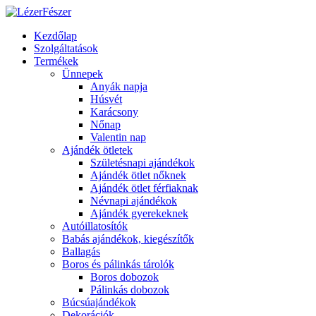
Kezdőlap
Szolgáltatások
Termékek
Ünnepek
Anyák napja
Húsvét
Karácsony
Nőnap
Valentin nap
Ajándék ötletek
Születésnapi ajándékok
Ajándék ötlet nőknek
Ajándék ötlet férfiaknak
Névnapi ajándékok
Ajándék gyerekeknek
Autóillatosítók
Babás ajándékok, kiegészítők
Ballagás
Boros és pálinkás tárolók
Boros dobozok
Pálinkás dobozok
Búcsúajándékok
Dekorációk