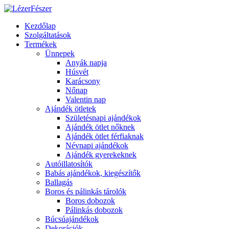
Kezdőlap
Szolgáltatások
Termékek
Ünnepek
Anyák napja
Húsvét
Karácsony
Nőnap
Valentin nap
Ajándék ötletek
Születésnapi ajándékok
Ajándék ötlet nőknek
Ajándék ötlet férfiaknak
Névnapi ajándékok
Ajándék gyerekeknek
Autóillatosítók
Babás ajándékok, kiegészítők
Ballagás
Boros és pálinkás tárolók
Boros dobozok
Pálinkás dobozok
Búcsúajándékok
Dekorációk