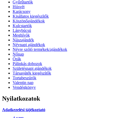
Gyűrűtartók
Húsvét
Karácsony
Kisállatos kiegészítők
Köszönőajándékok
Kulcstartók
Lánybúcsú
Meghívók
Nászajándék
Névnapi ajándékok
Névre szóló termékek/ajándékok
Nőnap
Órák
Pálinkás dobozok
Születésnapi ajándékok
Társasjáték kiegészítők
Tortabeszúrók
Valentin nap
Vendégkönyv
Nyilatkozatok
Adatkezelési tájékoztató