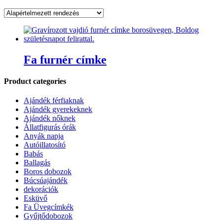
Fa furnér címke
Product categories
Ajándék férfiaknak
Ajándék gyerekeknek
Ajándék nőknek
Állatfigurás órák
Anyák napja
Autóillatosító
Babás
Ballagás
Boros dobozok
Búcsúajándék
dekorációk
Esküvő
Fa Üvegcímkék
Gyűjtődobozok