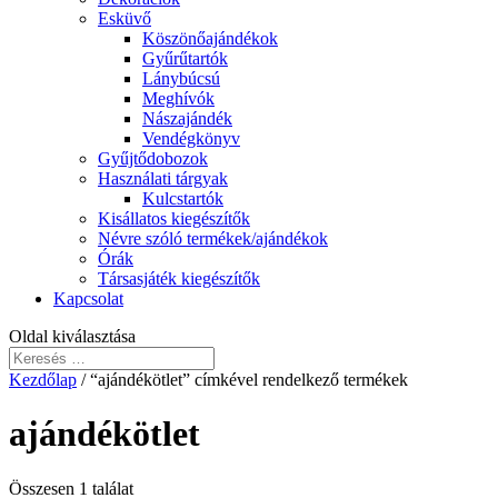
Esküvő
Köszönőajándékok
Gyűrűtartók
Lánybúcsú
Meghívók
Nászajándék
Vendégkönyv
Gyűjtődobozok
Használati tárgyak
Kulcstartók
Kisállatos kiegészítők
Névre szóló termékek/ajándékok
Órák
Társasjáték kiegészítők
Kapcsolat
Oldal kiválasztása
Kezdőlap
/ “ajándékötlet” címkével rendelkező termékek
ajándékötlet
Összesen 1 találat