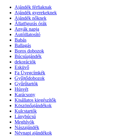
Ajándék férfiaknak
Ajándék gyerekeknek
Ajándék nőknek
Állatfigurás órák
Anyák napja
Autóillatosító
Babás
Ballagás
Boros dobozok
Búcsúajándék
dekorációk
Esküvő
Fa Üvegcímkék
Gyűjtődobozok
Gyűrűtartók
Húsvét
Karácsony
Kisállatos kiegészítők
Köszönőajándékok
Kulcstartók
Lánybúcsú
Meghívók
Nászajándék
Névnapi ajándékok