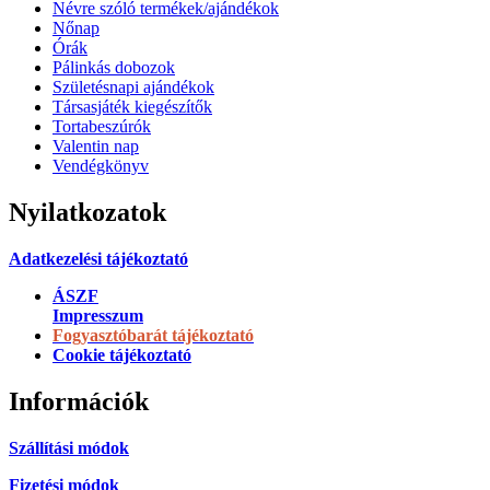
Névre szóló termékek/ajándékok
Nőnap
Órák
Pálinkás dobozok
Születésnapi ajándékok
Társasjáték kiegészítők
Tortabeszúrók
Valentin nap
Vendégkönyv
Nyilatkozatok
Adatkezelési tájékoztató
ÁSZF
Impresszum
Fogyasztóbarát tájékoztató
Cookie tájékoztató
Információk
Szállítási módok
Fizetési módok