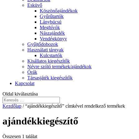
Esküvő
Köszönőajándékok
Gyűrűtartók
Lánybúcsú
Meghívók
Nászajándék
Vendégkönyv
Gyűjtődobozok
Használati tárgyak
Kulcstartók
Kisállatos kiegészítők
Névre szóló termékek/ajándékok
Órák
Társasjáték kiegészítők
Kapcsolat
Oldal kiválasztása
Kezdőlap
/ “ajándékkiegészítő” címkével rendelkező termékek
ajándékkiegészítő
Összesen 1 találat