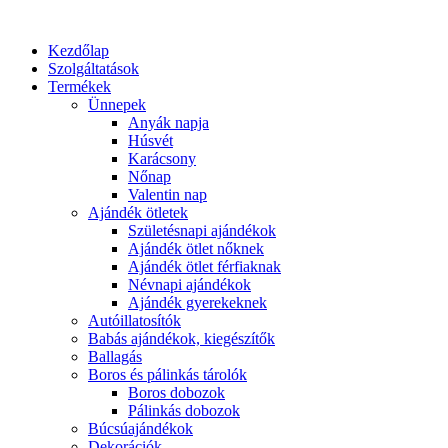
Kezdőlap
Szolgáltatások
Termékek
Ünnepek
Anyák napja
Húsvét
Karácsony
Nőnap
Valentin nap
Ajándék ötletek
Születésnapi ajándékok
Ajándék ötlet nőknek
Ajándék ötlet férfiaknak
Névnapi ajándékok
Ajándék gyerekeknek
Autóillatosítók
Babás ajándékok, kiegészítők
Ballagás
Boros és pálinkás tárolók
Boros dobozok
Pálinkás dobozok
Búcsúajándékok
Dekorációk