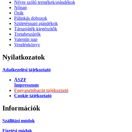
Névre szóló termékek/ajándékok
Nőnap
Órák
Pálinkás dobozok
Születésnapi ajándékok
Társasjáték kiegészítők
Tortabeszúrók
Valentin nap
Vendégkönyv
Nyilatkozatok
Adatkezelési tájékoztató
ÁSZF
Impresszum
Fogyasztóbarát tájékoztató
Cookie tájékoztató
Információk
Szállítási módok
Fizetési módok