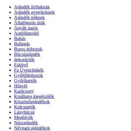
Ajándék férfiaknak
Ajándék gyerekeknek
Ajándék nőknek
Állatfigurás órák
Anyák napja
Autóillatosító
Babás
Ballagás
Boros dobozok
Búcsúajándék
dekorációk
Esküvő
Fa Üvegcímkék
Gyűjtődobozok
Gyűrűtartók
Húsvét
Karácsony
Kisállatos kiegészítők
Köszönőajándékok
Kulcstartók
Lánybúcsú
Meghívók
Nászajándék
Névnapi ajándékok