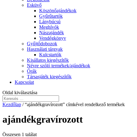
Esküvő
Köszönőajándékok
Gyűrűtartók
Lánybúcsú
Meghívók
Nászajándék
Vendégkönyv
Gyűjtődobozok
Használati tárgyak
Kulcstartók
Kisállatos kiegészítők
Névre szóló termékek/ajándékok
Órák
Társasjáték kiegészítők
Kapcsolat
Oldal kiválasztása
Kezdőlap
/ “ajándékgravírozott” címkével rendelkező termékek
ajándékgravírozott
Összesen 1 találat