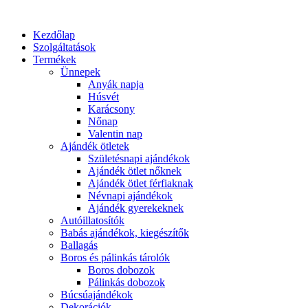
Kezdőlap
Szolgáltatások
Termékek
Ünnepek
Anyák napja
Húsvét
Karácsony
Nőnap
Valentin nap
Ajándék ötletek
Születésnapi ajándékok
Ajándék ötlet nőknek
Ajándék ötlet férfiaknak
Névnapi ajándékok
Ajándék gyerekeknek
Autóillatosítók
Babás ajándékok, kiegészítők
Ballagás
Boros és pálinkás tárolók
Boros dobozok
Pálinkás dobozok
Búcsúajándékok
Dekorációk