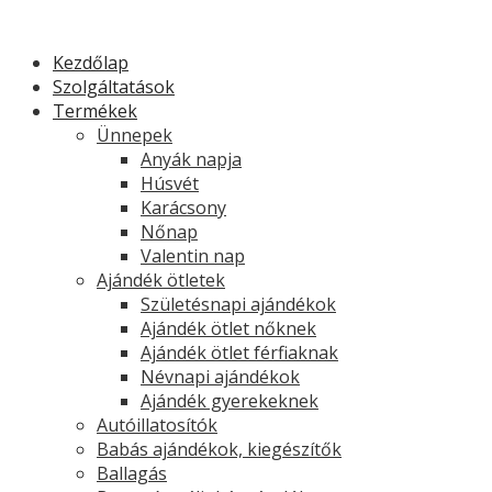
Kezdőlap
Szolgáltatások
Termékek
Ünnepek
Anyák napja
Húsvét
Karácsony
Nőnap
Valentin nap
Ajándék ötletek
Születésnapi ajándékok
Ajándék ötlet nőknek
Ajándék ötlet férfiaknak
Névnapi ajándékok
Ajándék gyerekeknek
Autóillatosítók
Babás ajándékok, kiegészítők
Ballagás