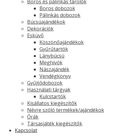
Boros és pálinkás tárolók
Boros dobozok
Pálinkás dobozok
Búcsúajándékok
Dekorációk
Esküvő
Köszönőajándékok
Gyűrűtartók
Lánybúcsú
Meghívók
Nászajándék
Vendégkönyv
Gyűjtődobozok
Használati tárgyak
Kulcstartók
Kisállatos kiegészítők
Névre szóló termékek/ajándékok
Órák
Társasjáték kiegészítők
Kapcsolat