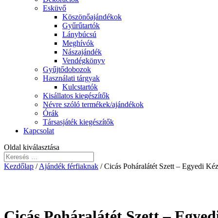
Esküvő
Köszönőajándékok
Gyűrűtartók
Lánybúcsú
Meghívók
Nászajándék
Vendégkönyv
Gyűjtődobozok
Használati tárgyak
Kulcstartók
Kisállatos kiegészítők
Névre szóló termékek/ajándékok
Órák
Társasjáték kiegészítők
Kapcsolat
Oldal kiválasztása
Kezdőlap
/
Ajándék férfiaknak
/ Cicás Poháralátét Szett – Egyedi K
Cicás Poháralátét Szett – Egy