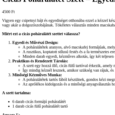
4500
Ft
Vigyen egy csipetnyi bájt és egyediséget otthonába ezzel a kézzel kés
vagy akár a dolgozószobájának. Tökéletes választás minden macskaba
Miért ezt a cicás poháralátét szettet válassza?
Egyedi és Művészi Design:
A poháralátétek aranyos, alvó macskafej formájúak, mely
A rusztikus, koptatott stílusú festés és a fa természetes 
Minden darab egyedi, kézműves alkotás, így két teljesen 
Praktikus és Rendezett Tárolás:
A szett egy hozzá illő, cicás fülű tartóval érkezik, amely
Így mindig kéznél lesznek, amikor szükség van rájuk, és
Minőségi Kézműves Munka:
A poháralátétek tartós fából készülnek, gondos kézi megm
Az aprólékos kidolgozás és a minőségi anyagválasztás hos
A szett tartalma:
6 darab cicás formájú poháralátét
1 darab cicás fülű poháralátét tartó
Anyag:
Fa