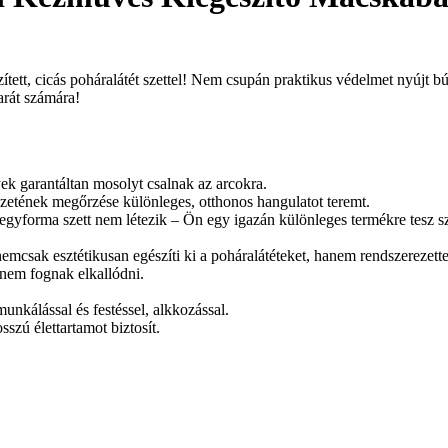
zített, cicás poháralátét szettel! Nem csupán praktikus védelmet nyújt 
rát számára!
ek garantáltan mosolyt csalnak az arcokra.
erezetének megőrzése különleges, otthonos hangulatot teremt.
egyforma szett nem létezik – Ön egy igazán különleges termékre tesz sz
 nemcsak esztétikusan egészíti ki a poháralátéteket, hanem rendszerezette
 nem fognak elkallódni.
unkálással és festéssel, alkkozással.
szú élettartamot biztosít.