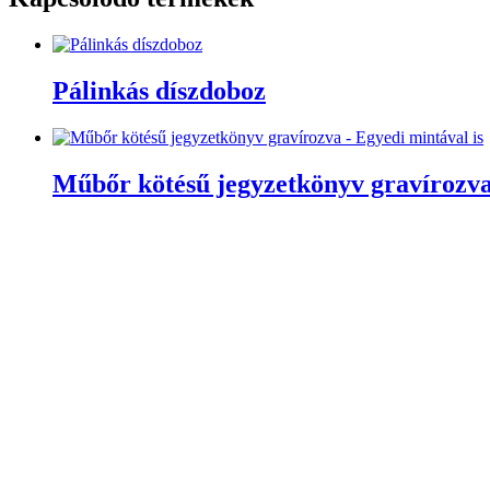
Pálinkás díszdoboz
Műbőr kötésű jegyzetkönyv gravírozva
Tea és kávé tartó doboz
Repülő formájú falipolc beépített órá
20000
Ft
Nyilatkozatok