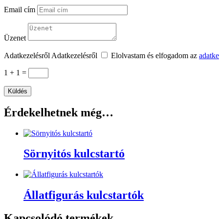
Email cím
Üzenet
Adatkezelésről
Adatkezelésről
Elolvastam és elfogadom az
adatke
1 + 1
=
Küldés
Érdekelhetnek még…
Sörnyitós kulcstartó
Állatfigurás kulcstartók
Kapcsolódó termékek