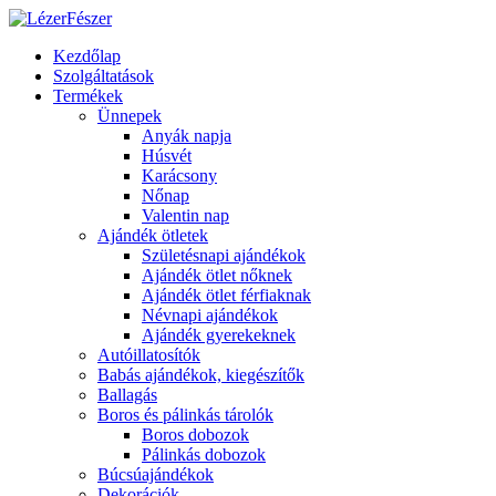
Kezdőlap
Szolgáltatások
Termékek
Ünnepek
Anyák napja
Húsvét
Karácsony
Nőnap
Valentin nap
Ajándék ötletek
Születésnapi ajándékok
Ajándék ötlet nőknek
Ajándék ötlet férfiaknak
Névnapi ajándékok
Ajándék gyerekeknek
Autóillatosítók
Babás ajándékok, kiegészítők
Ballagás
Boros és pálinkás tárolók
Boros dobozok
Pálinkás dobozok
Búcsúajándékok
Dekorációk