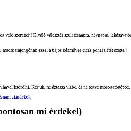
 vele szeretteit! Kiváló választás születésnapra, névnapra, lakásavat
 macskarajongónak ezzel a bájos kézműves cicás poháralátét szettel!
ruhával letörölni. Kérjük, ne áztassa vízbe, és ne tegye mosogatógépbe,
ésnapi ajándékok
pontosan mi érdekel)