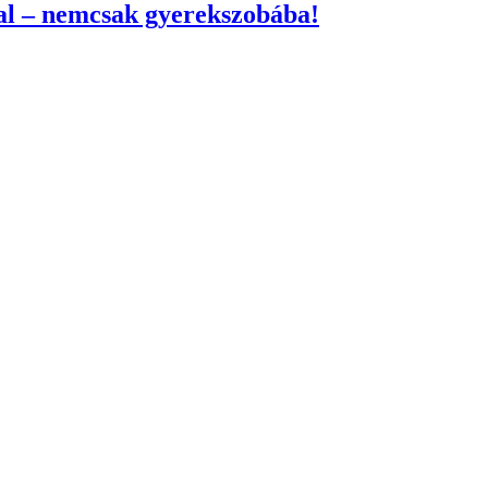
>
ht © 2021 Lézer Fészer – Minden jog fenntartva | Készítette:
butfirstd