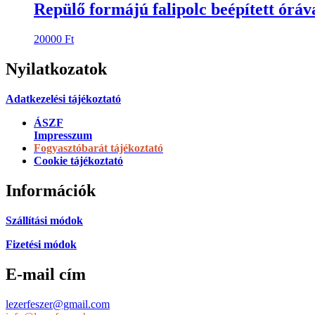
Követés
Követés
Copyrig
Kosár