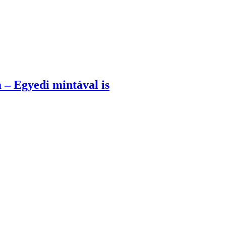
 – Egyedi mintával is
val – nemcsak gyerekszobába!