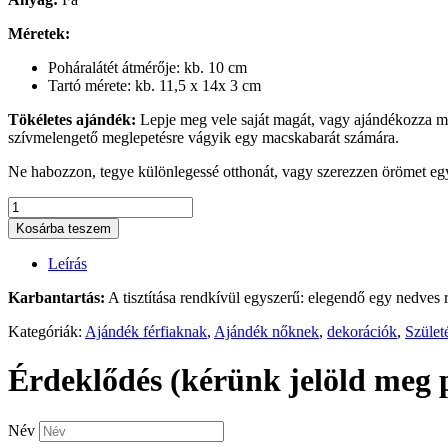
Méretek:
Poháralátét átmérője: kb. 10 cm
Tartó mérete: kb. 11,5 x 14x 3 cm
Tökéletes ajándék:
Lepje meg vele saját magát, vagy ajándékozza meg
szívmelengető meglepetésre vágyik egy macskabarát számára.
Ne habozzon, tegye különlegessé otthonát, vagy szerezzen örömet egy
Cicás
Poháralátét
Kosárba teszem
Szett
–
Leírás
Egyedi
Kézműves
Karbantartás:
A tisztítása rendkívül egyszerű: elegendő egy nedves 
Kiegészítő
Macskabarátoknak
Kategóriák:
Ajándék férfiaknak
,
Ajándék nőknek
,
dekorációk
,
Szület
mennyiség
Érdeklődés (kérünk jelöld meg 
Név