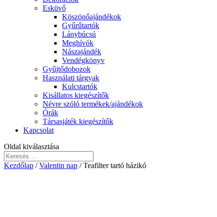
Esküvő
Köszönőajándékok
Gyűrűtartók
Lánybúcsú
Meghívók
Nászajándék
Vendégkönyv
Gyűjtődobozok
Használati tárgyak
Kulcstartók
Kisállatos kiegészítők
Névre szóló termékek/ajándékok
Órák
Társasjáték kiegészítők
Kapcsolat
Oldal kiválasztása
Kezdőlap
/
Valentin nap
/ Teafilter tartó házikó