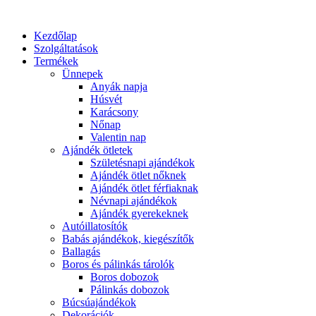
Kezdőlap
Szolgáltatások
Termékek
Ünnepek
Anyák napja
Húsvét
Karácsony
Nőnap
Valentin nap
Ajándék ötletek
Születésnapi ajándékok
Ajándék ötlet nőknek
Ajándék ötlet férfiaknak
Névnapi ajándékok
Ajándék gyerekeknek
Autóillatosítók
Babás ajándékok, kiegészítők
Ballagás
Boros és pálinkás tárolók
Boros dobozok
Pálinkás dobozok
Búcsúajándékok
Dekorációk