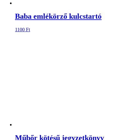
Baba emlékörző kulcstartó
1100
Ft
Műbőr kötésű jegyzetkönyv