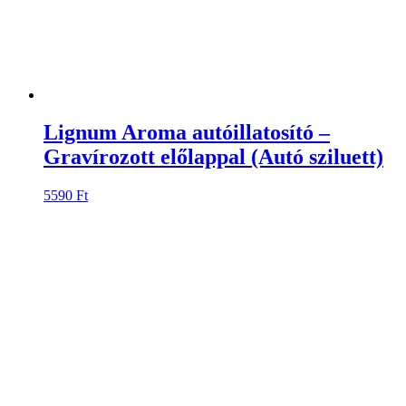
Lignum Aroma autóillatosító –
Gravírozott előlappal (Cicás)
5590
Ft