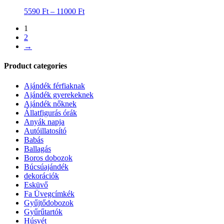
Autóillatosító
Babás
Ballagás
Boros dobozok
Búcsúajándék
dekorációk
Esküvő
Fa Üvegcímkék
Gyűjtődobozok
Gyűrűtartók
Húsvét
Karácsony
Kisállatos kiegészítők
Köszönőajándékok
Kulcstartók
Lánybúcsú
Meghívók
Nászajándék
Névnapi ajándékok
Névre szóló termékek/ajándékok
Nőnap
Órák
Pálinkás dobozok
Születésnapi ajándékok
Társasjáték kiegészítők