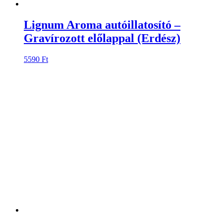
Lignum Aroma autóillatosító –
Gravírozott előlappal (Festmény)
5590
Ft