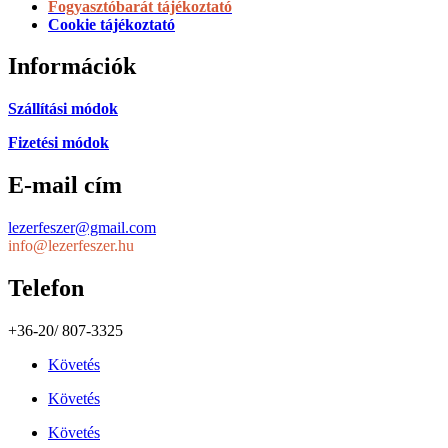
Telefon
+36-20/ 807-3325
Követés
Követés
Követés
>
Copyright © 2021 Lézer Fészer – Minden jog fenntartva |
Készítette:
butfirstdesign.net
Kosár