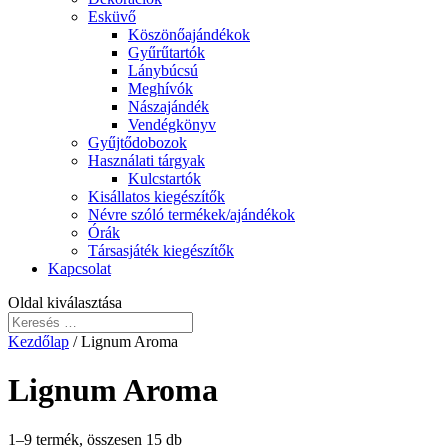
Esküvő
Köszönőajándékok
Gyűrűtartók
Lánybúcsú
Meghívók
Nászajándék
Vendégkönyv
Gyűjtődobozok
Használati tárgyak
Kulcstartók
Kisállatos kiegészítők
Névre szóló termékek/ajándékok
Órák
Társasjáték kiegészítők
Kapcsolat
Oldal kiválasztása
Kezdőlap
/ Lignum Aroma
Lignum Aroma
1–9 termék, összesen 15 db