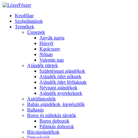
Kezdőlap
Szolgáltatások
Termékek
Ünnepek
Anyák napja
Húsvét
Karácsony
Nőnap
Valentin nap
Ajándék ötletek
Születésnapi ajándékok
Ajándék ötlet nőknek
Ajándék ötlet férfiaknak
Névnapi ajándékok
Ajándék gyerekeknek
Autóillatosítók
Babás ajándékok, kiegészítők
Ballagás
Boros és pálinkás tárolók
Boros dobozok
Pálinkás dobozok
Búcsúajándékok
Dekorációk