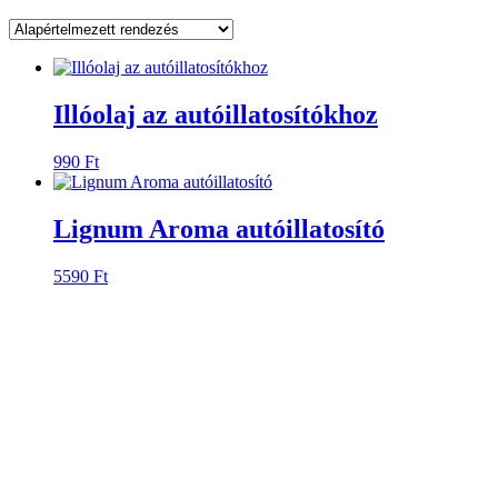
Illóolaj az autóillatosítókhoz
990
Ft
Lignum Aroma autóillatosító
5590
Ft
Lignum Aroma autóillatosító –
Gravírozott előlappal (Autó sziluett)
5590
Ft