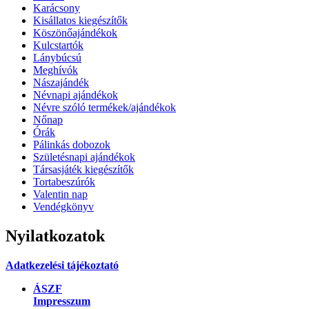
Tortabeszúrók
Valentin nap
Vendégkönyv
Nyilatkozatok
Adatkezelési tájékoztató
ÁSZF
Impresszum
Fogyasztóbarát tájékoztató
Cookie tájékoztató
Információk
Szállítási módok
Fizetési módok
E-mail cím
lezerfeszer@gmail.com
info@lezerfeszer.hu