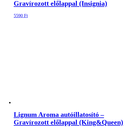
Lignum Aroma autóillatosító –
Gravírozott előlappal (King&Queen)
Ártartomány:
5590
Ft
–
11000
Ft
5590 Ft
1
-
2
11000 Ft
→
Product categories
Ajándék férfiaknak
Ajándék gyerekeknek
Ajándék nőknek
Állatfigurás órák
Anyák napja