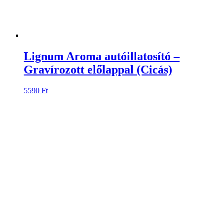
Lignum Aroma autóillatosító –
Gravírozott előlappal (Erdei táj)
5590
Ft