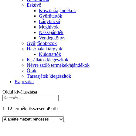
Esküvő
Köszönőajándékok
Gyűrűtartók
Lánybúcsú
Meghívók
Nászajándék
Vendégkönyv
Gyűjtődobozok
Használati tárgyak
Kulcstartók
Kisállatos kiegészítők
Névre szóló termékek/ajándékok
Órák
Társasjáték kiegészítők
Kapcsolat
Oldal kiválasztása
1–12 termék, összesen 49 db