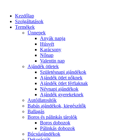
Kezdőlap
Szolgáltatások
Termékek
Ünnepek
Anyák napja
Húsvét
Karácsony
Nőnap
Valentin nap
Ajándék ötletek
Születésnapi ajándékok
Ajándék ötlet nőknek
Ajándék ötlet férfiaknak
Névnapi ajándékok
Ajándék gyerekeknek
Autóillatosítók
Babás ajándékok, kiegészítők
Ballagás
Boros és pálinkás tárolók
Boros dobozok
Pálinkás dobozok
Búcsúajándékok
Dekorációk