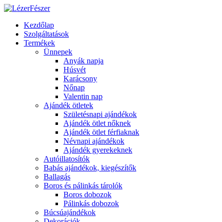
Kezdőlap
Szolgáltatások
Termékek
Ünnepek
Anyák napja
Húsvét
Karácsony
Nőnap
Valentin nap
Ajándék ötletek
Születésnapi ajándékok
Ajándék ötlet nőknek
Ajándék ötlet férfiaknak
Névnapi ajándékok
Ajándék gyerekeknek
Autóillatosítók
Babás ajándékok, kiegészítők
Ballagás
Boros és pálinkás tárolók
Boros dobozok
Pálinkás dobozok
Búcsúajándékok
Dekorációk