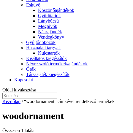
Esküvő
Köszönőajándékok
Gyűrűtartók
Lánybúcsú
Meghívók
Nászajándék
Vendégkönyv
Gyűjtődobozok
Használati tárgyak
Kulcstartók
Kisállatos kiegészítők
Névre szóló termékek/ajándékok
Órák
Társasjáték kiegészítők
Kapcsolat
Oldal kiválasztása
Kezdőlap
/ “woodornament” címkével rendelkező termékek
woodornament
Összesen 1 találat