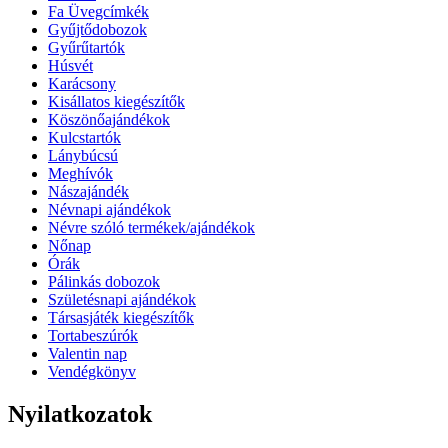
Fa Üvegcímkék
Gyűjtődobozok
Gyűrűtartók
Húsvét
Karácsony
Kisállatos kiegészítők
Köszönőajándékok
Kulcstartók
Lánybúcsú
Meghívók
Nászajándék
Névnapi ajándékok
Névre szóló termékek/ajándékok
Nőnap
Órák
Pálinkás dobozok
Születésnapi ajándékok
Társasjáték kiegészítők
Tortabeszúrók
Valentin nap
Vendégkönyv
Nyilatkozatok