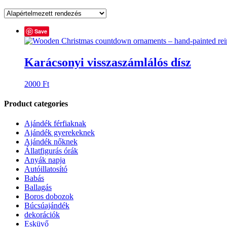
Save
Karácsonyi visszaszámlálós dísz
2000
Ft
Product categories
Ajándék férfiaknak
Ajándék gyerekeknek
Ajándék nőknek
Állatfigurás órák
Anyák napja
Autóillatosító
Babás
Ballagás
Boros dobozok
Búcsúajándék
dekorációk
Esküvő